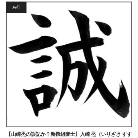
あ行
【山崎烝の誤記か？新撰組隊士】入崎 烝（いりざき すす