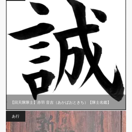
【回天隊隊士】赤羽 音吉（あかばおときち）【隊士名鑑】
あ行