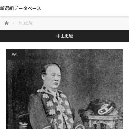
新選組データベース
ホーム
中山忠能
中山忠能
あ行