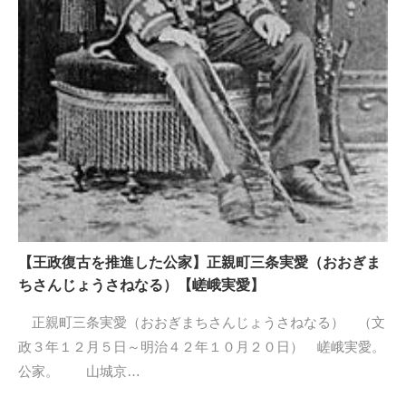
【王政復古を推進した公家】正親町三条実愛（おおぎま
ちさんじょうさねなる）【嵯峨実愛】
正親町三条実愛（おおぎまちさんじょうさねなる） （文
政３年１２月５日～明治４２年１０月２０日） 嵯峨実愛。
公家。 山城京…