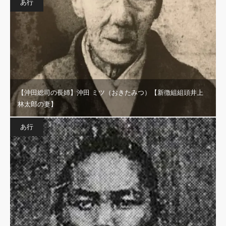
あ行
【沖田総司の長姉】沖田 ミツ（おきたみつ）【新徴組組頭井上
林太郎の妻】
あ行