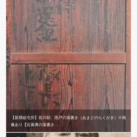
【新撰組屯所】前川邸、雨戸の落書き（あまどのらくがき）※画
像あり【近藤勇の落書き…