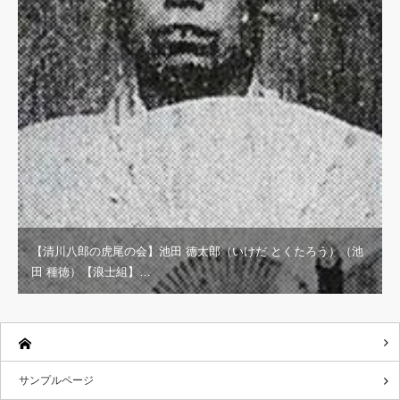
【清川八郎の虎尾の会】池田 徳太郎（いけだ とくたろう）（池
田 種徳）【浪士組】…
サンプルページ