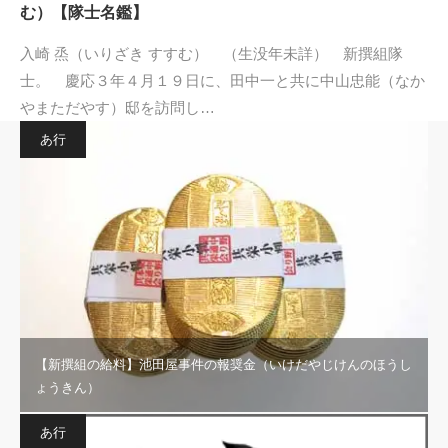
む）【隊士名鑑】
入崎 烝（いりざき すすむ） （生没年未詳） 新撰組隊
士。 慶応３年４月１９日に、田中一と共に中山忠能（なか
やまただやす）邸を訪問し…
あ行
【新撰組の給料】池田屋事件の報奨金（いけだやじけんのほうし
ょうきん）
あ行