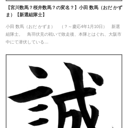
【宮川数馬？桜井数馬？の変名？】小田 数馬（おだ かず
ま）【新選組隊士】
小田 数馬（おだ かずま） （？～慶応4年1月10日） 新選
組隊士。 鳥羽伏見の戦いで敗走後、本隊とはぐれ、大阪市
中にて潜伏している…