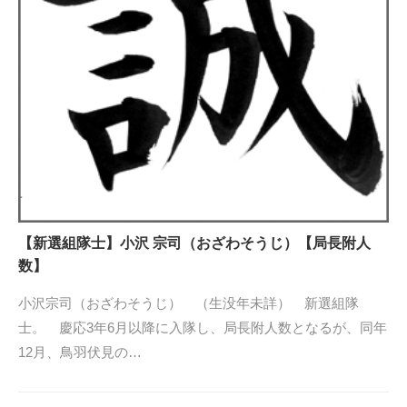
【新選組隊士】小沢 宗司（おざわそうじ）【局長附人
数】
小沢宗司（おざわそうじ） （生没年未詳） 新選組隊
士。 慶応3年6月以降に入隊し、局長附人数となるが、同年
12月、鳥羽伏見の…