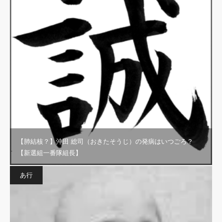
【肺結核？】沖田 総司（おきたそうじ）の発病はいつごろ？
【新選組一番隊組長】
あ行