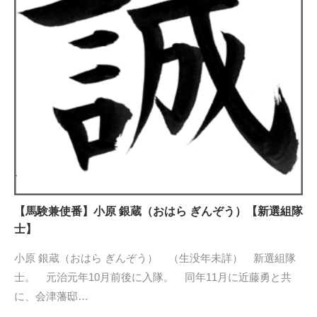
【馬験兼使番】小原 銀蔵（おはら ぎんぞう）【新選組隊
士】
小原 銀蔵（おはら ぎんぞう） （生没年未詳） 新選組隊
士。 元治元年10月前後に入隊。 同年11月に近藤勇と共
に、会津藩邸…