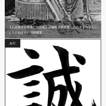
【王政復古を推進した公家】正親町三条実愛（おおぎまちさんじ
ょうさねなる）【嵯峨実…
あ行