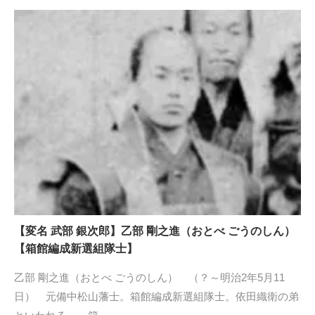
【変名 武部 銀次郎】乙部 剛之進（おとべ ごうのしん）
【箱館編成新選組隊士】
乙部 剛之進（おとべ ごうのしん） （？～明治2年5月11
日） 元備中松山藩士。箱館編成新選組隊士。依田織衛の弟