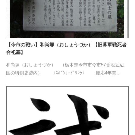
【今市の戦い】和尚塚（おしょうづか）【旧幕軍戦死者
合祀墓】
和尚塚（おしょうづか） （栃木県今市市今市57番地近辺、
国の特別史跡内） 〈ｽﾎﾟﾝｻｰﾄﾞﾘﾝｸ〉 慶応4年閏…