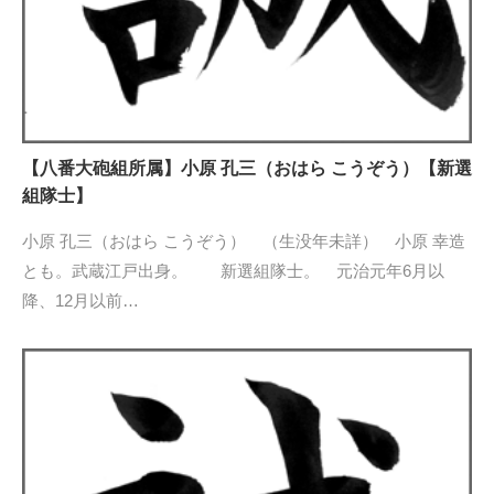
【八番大砲組所属】小原 孔三（おはら こうぞう）【新選
組隊士】
小原 孔三（おはら こうぞう） （生没年未詳） 小原 幸造
とも。武蔵江戸出身。 新選組隊士。 元治元年6月以
降、12月以前…