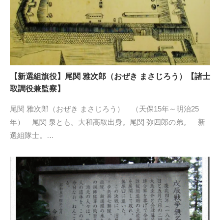
【新選組旗役】尾関 雅次郎（おぜき まさじろう）【諸士
取調役兼監察】
尾関 雅次郎（おぜき まさじろう） （天保15年～明治25
年） 尾関 泉とも。大和高取出身。尾関 弥四郎の弟。 新
選組隊士。…