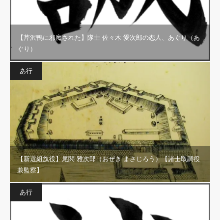
【芹沢鴨に邪魔された】隊士 佐々木 愛次郎の恋人、あぐり（あ
ぐり）
あ行
【新選組旗役】尾関 雅次郎（おぜき まさじろう）【諸士取調役
兼監察】
あ行