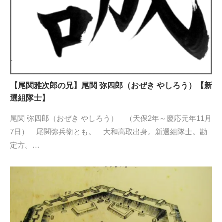
【尾関雅次郎の兄】尾関 弥四郎（おぜき やしろう）【新
選組隊士】
尾関 弥四郎（おぜき やしろう） （天保2年～慶応元年11月
7日） 尾関弥兵衛とも。 大和高取出身。新選組隊士。勘
定方。…