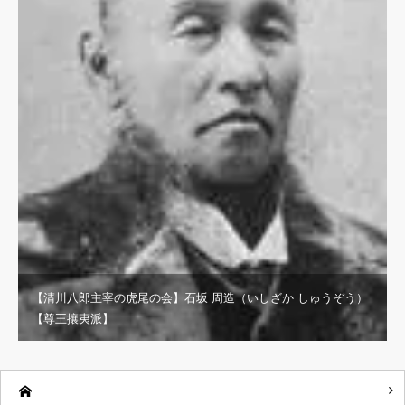
【清川八郎主宰の虎尾の会】石坂 周造（いしざか しゅうぞう）
【尊王攘夷派】