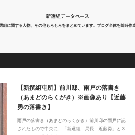
新選組データベース
選組に関する人物、その他もろもろをまとめています。ブログ全体を随時作
【新撰組屯所】前川邸、雨戸の落書き
（あまどのらくがき）※画像あり【近藤
勇の落書き】
雨戸の落書き（あまどのらくがき）前川邸の雨戸に記
されたもので中央に、「新選組 局長 近藤勇」と３