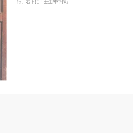
行。右下に「壬生陣中作」…
あ行
あ行