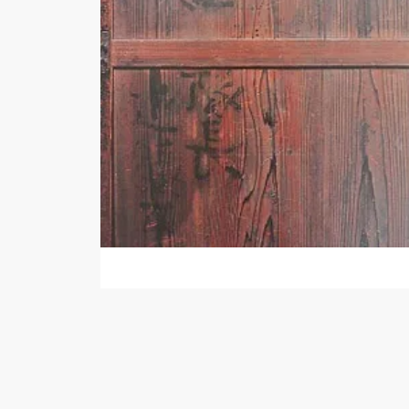
あ行
あ行