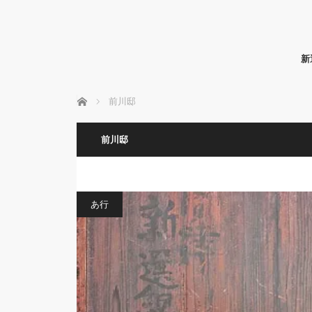
新
ホーム
前川邸
前川邸
あ行