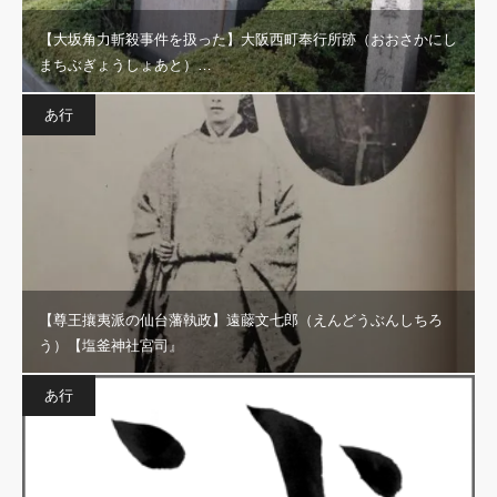
【大坂角力斬殺事件を扱った】大阪西町奉行所跡（おおさかにし
まちぶぎょうしょあと）…
あ行
【尊王攘夷派の仙台藩執政】遠藤文七郎（えんどうぶんしちろ
う）【塩釜神社宮司』
あ行