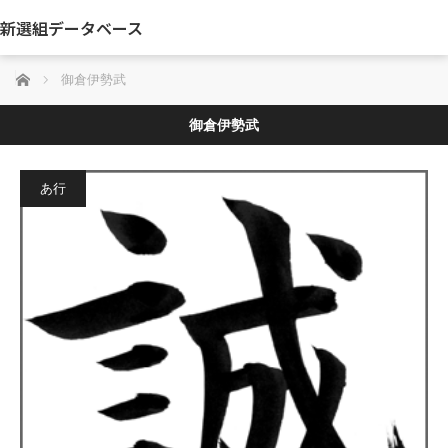
新選組データベース
ホーム
御倉伊勢武
御倉伊勢武
あ行