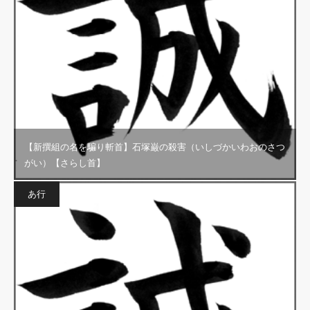
【新撰組の名を騙り斬首】石塚巌の殺害（いしづかいわおのさつ
がい）【さらし首】
あ行