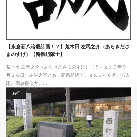
【永倉新八暗殺計画！？】荒木田 左馬之介（あらきださ
まのすけ）【新撰組隊士】
荒木田 左馬之介（あらきださまのすけ）（？～文久３年９
月２６日）左馬之亮とも。新撰組隊士。文久３年６月ごろ入
隊。国事探偵方。…
あ行