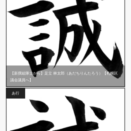
【新撰組隊士から】足立 林太郎（あだちりんたろう）【札幌区
議会議員へ】
あ行