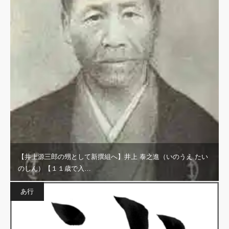
【井上源三郎の甥として新撰組へ】井上 泰之進（いのうえ たい
のしん）【１１歳で入…
あ行