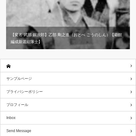
【変名 武部 銀次郎】乙部 剛之進（おとべ ごうのしん）【箱館
編成新選組隊士】
サンプルページ
プライバシーポリシー
プロフィール
Inbox
Send Message