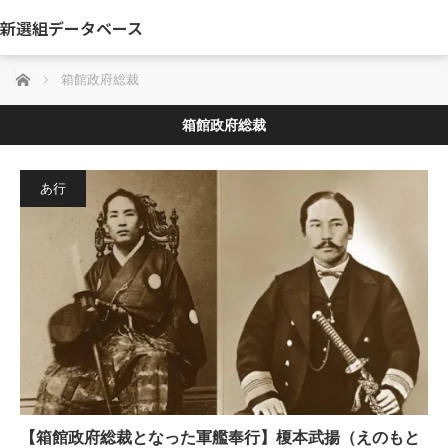
新選組データベース
ホーム
箱館政府総裁
箱館政府総裁
あ行
【箱館政府総裁となった軍艦奉行】榎本武揚（えのもと