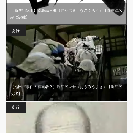
【新選組隊士】岡島品三郎（おかじましなさぶろう）【同志連名
記に記載】
あ行
【池田屋事件の被害者？】近江屋マサ（おうみやまさ）【近江屋
女将】
あ行