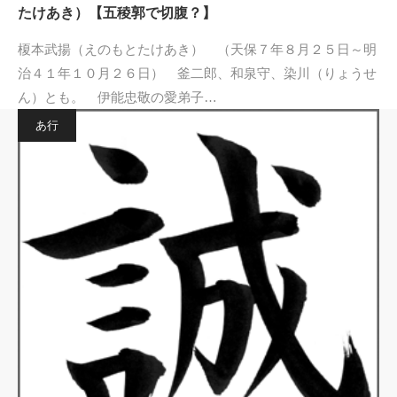
たけあき）【五稜郭で切腹？】
榎本武揚（えのもとたけあき） （天保７年８月２５日～明
治４１年１０月２６日） 釜二郎、和泉守、染川（りょうせ
ん）とも。 伊能忠敬の愛弟子…
あ行