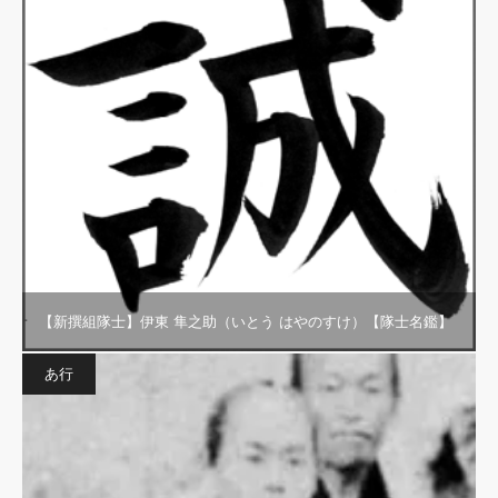
【新撰組隊士】伊東 隼之助（いとう はやのすけ）【隊士名鑑】
あ行