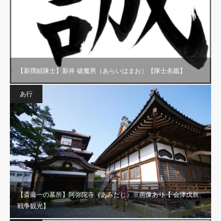
【新撰組隊士】新井 破魔男（あらいはまお）【隊士名鑑】
あ行
【斎藤一の墓所】阿弥陀寺（あみだじ）※画像あり【 会津戊辰
戦争観光】