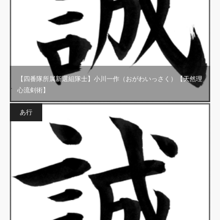
【四番隊所属新選組隊士】小川一作（おがわいっさく）【天然理
心流剣術】
あ行