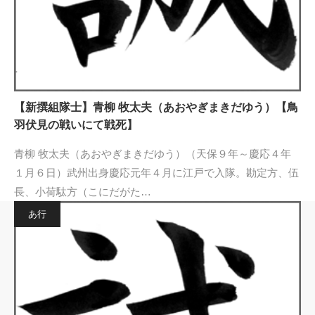
【新撰組隊士】青柳 牧太夫（あおやぎまきだゆう）【鳥
羽伏見の戦いにて戦死】
青柳 牧太夫（あおやぎまきだゆう）（天保９年～慶応４年
１月６日）武州出身慶応元年４月に江戸で入隊。勘定方、伍
長、小荷駄方（こにだがた…
あ行