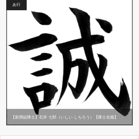
あ行
【新撰組隊士】石井 七郎（いしい しちろう）【隊士名鑑】