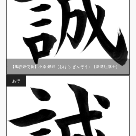
【馬験兼使番】小原 銀蔵（おはら ぎんぞう）【新選組隊士】
あ行