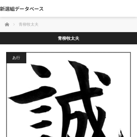
新選組データベース
ホーム
青柳牧太夫
青柳牧太夫
あ行