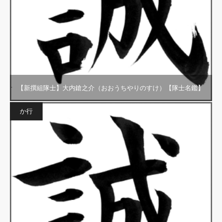
【新撰組隊士】大内鎗之介（おおうちやりのすけ）【隊士名鑑】
か行