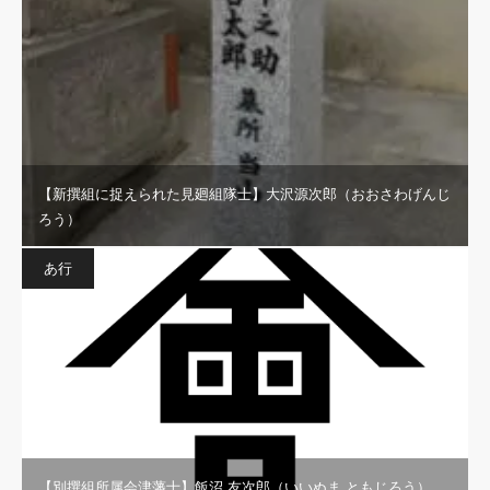
【新撰組に捉えられた見廻組隊士】大沢源次郎（おおさわげんじ
ろう）
あ行
【別撰組所属会津藩士】飯沼 友次郎（いいぬま ともじろう）