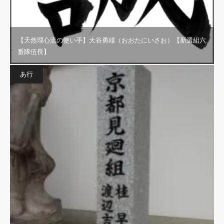
【天然理心流の使い手】大谷勇雄（おおたにいさお）【新選組六
番隊伍長】
あ行