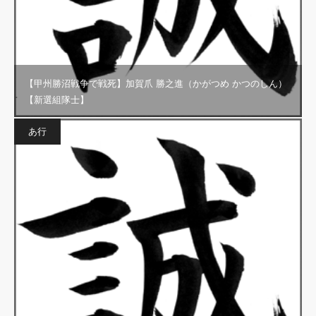
【甲州勝沼戦争で戦死】加賀爪 勝之進（かがつめ かつのしん）
【新選組隊士】
あ行