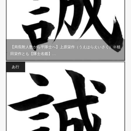
【局長附人数から平隊士へ】上原栄作（うえはらえいさく）※植
田栄作とも【隊士名鑑】…
あ行