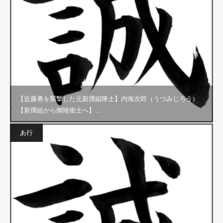
【近藤勇を襲撃した元新撰組隊士】内海次郎（うつみじろう）
【新撰組から御陵衛士へ】…
あ行