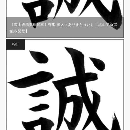
【東山道鎮撫総督軍】有馬 籐太（ありまとうた）【流山で新撰
組を襲撃】
あ行