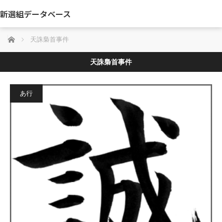
新選組データベース
ホーム
天誅梟首事件
天誅梟首事件
あ行