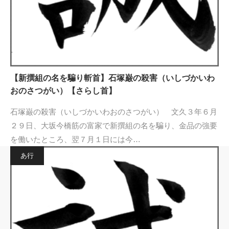
【新撰組の名を騙り斬首】石塚巌の殺害（いしづかいわ
おのさつがい）【さらし首】
石塚巌の殺害（いしづかいわおのさつがい） 文久３年６月
２９日、大坂今橋筋の富家で新撰組の名を騙り、金品の強要
を働いたところ、翌７月１日には今…
あ行