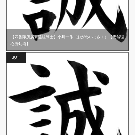
【四番隊所属新選組隊士】小川一作（おがわいっさく）【天然理
心流剣術】
あ行