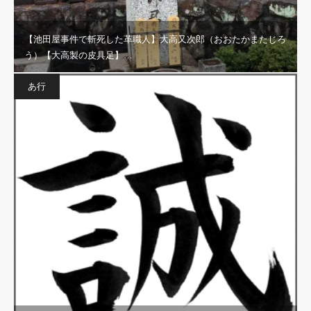
【池田屋事件で斬死した革職人】大高又次郎（おおたかまたじろ
う）【大高製の皮具足】…
あ行