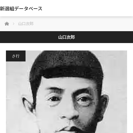
新選組データベース
ホーム
山口次郎
山口次郎
さ行