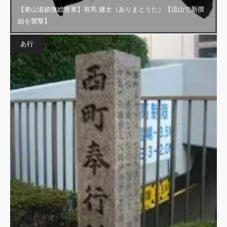
【東山道鎮撫総督軍】有馬 籐太（ありまとうた）【流山で新撰
組を襲撃】
あ行