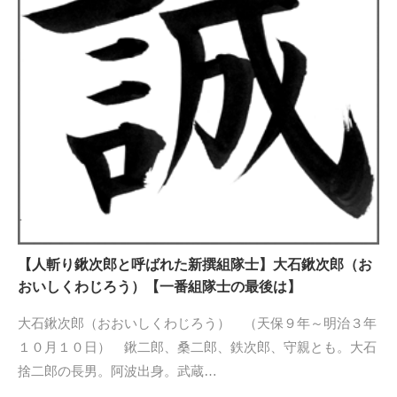
【人斬り鍬次郎と呼ばれた新撰組隊士】大石鍬次郎（お
おいしくわじろう）【一番組隊士の最後は】
大石鍬次郎（おおいしくわじろう） （天保９年～明治３年
１０月１０日） 鍬二郎、桑二郎、鉄次郎、守親とも。大石
捨二郎の長男。阿波出身。武蔵…