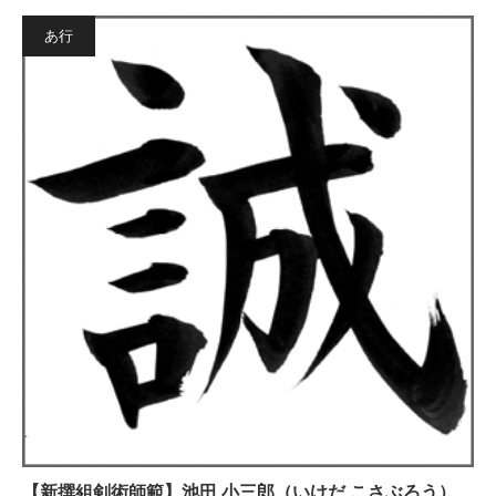
あ行
【新撰組剣術師範】池田 小三郎（いけだ こさぶろう）