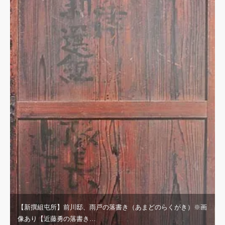
【新撰組屯所】前川邸、雨戸の落書き（あまどのらくがき）※画
像あり【近藤勇の落書き…