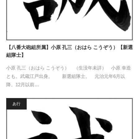
【八番大砲組所属】小原 孔三（おはら こうぞう）【新選
組隊士】
小原 孔三（おはら こうぞう） （生没年未詳） 小原 幸造
とも。武蔵江戸出身。 新選組隊士。 元治元年6月以
降、12月以前…
あ行