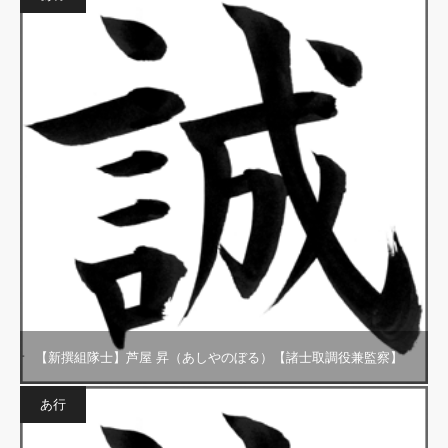
【新撰組隊士】芦屋 昇（あしやのぼる）【諸士取調役兼監察】
あ行