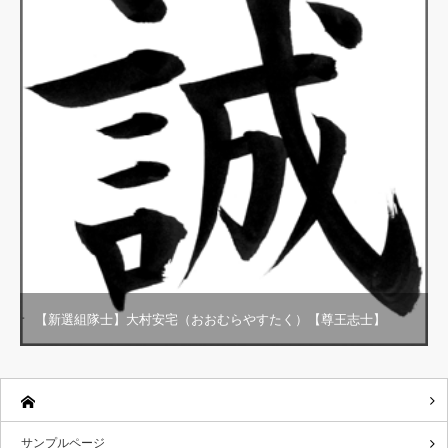
【新選組隊士】大村安宅（おおむらやすたく）【尊王志士】
サンプルページ