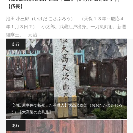
【伍長】
池田 小三郎（いけだ こさぶろう） （天保１３年～慶応４
年１月３日？） 小太郎。武蔵江戸出身。一刀流剣術。新選
組隊士。 元治…
あ行
【池田屋事件で斬死した革職人】大高又次郎（おおたかまたじろ
う）【大高製の皮具足】…
あ行