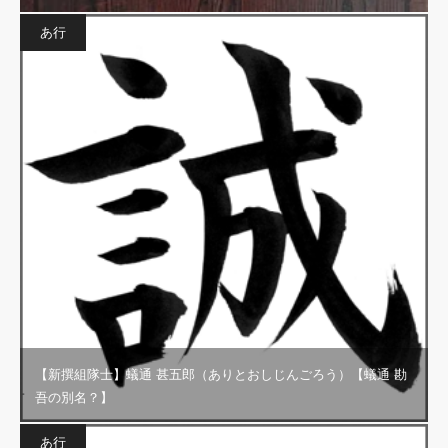
あ行
【新撰組隊士】蟻通 甚五郎（ありとおしじんごろう）【蟻通 勘
吾の別名？】
あ行