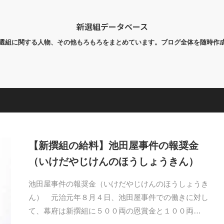
新選組データベース
選組に関する人物、その他もろもろをまとめています。ブログ全体を随時作
【新撰組の給料】池田屋事件の報奨金
（いけだやじけんのほうしょうきん）
池田屋事件の報奨金（いけだやじけんのほうしょうき
ん） 元治元年８月４日、池田屋事件での働きに対し
て、幕府は新撰組に５００両の恩賞金と１００両…