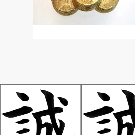
あ行
あ行