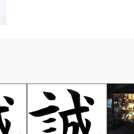
さ行
あ行