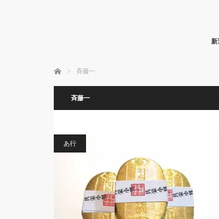
新
ホーム
斉藤一
斉藤一
あ行