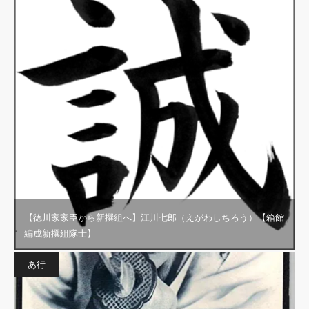
【徳川家家臣から新撰組へ】江川七郎（えがわしちろう）【箱館
編成新撰組隊士】
あ行