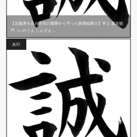
【近藤勇を高台寺党の襲撃から守った新撰組隊士】井上 新左衛
門（いのうえ しんざえ…
あ行