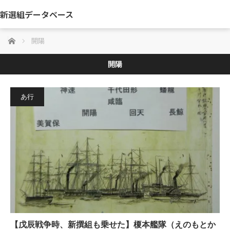
新選組データベース
ホーム
開陽
開陽
あ行
【戊辰戦争時、新撰組も乗せた】榎本艦隊（えのもとか