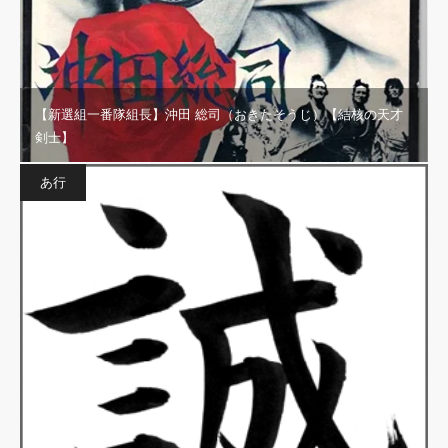
【新選組一番隊組長】沖田 総司（おきたそうじ）【結核の天才
剣士】
あ行