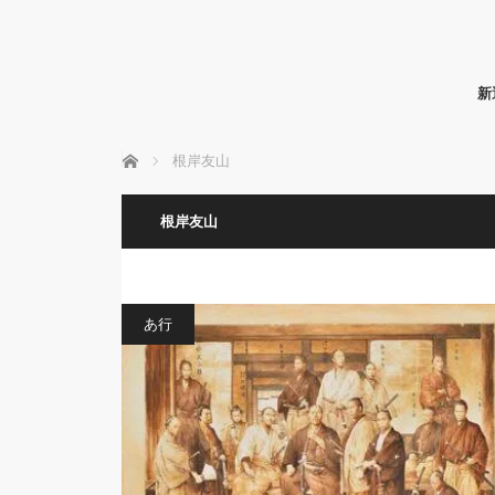
新
ホーム
根岸友山
根岸友山
あ行