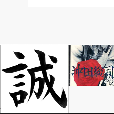
あ行
あ行
【新選組一番隊組長】沖田 