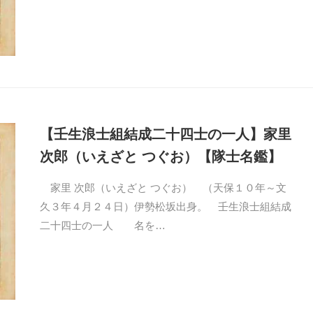
【壬生浪士組結成二十四士の一人】家里
次郎（いえざと つぐお）【隊士名鑑】
家里 次郎（いえざと つぐお） （天保１０年～文
久３年４月２４日）伊勢松坂出身。 壬生浪士組結成
二十四士の一人 名を…