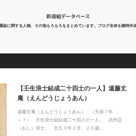
新選組データベース
選組に関する人物、その他もろもろをまとめています。ブログ全体を随時作
【壬生浪士結成二十四士の一人】遠藤丈
庵（えんどうじょうあん）
遠藤丈庵（えんどうじょうあん） （天保７年
～？） 壬生浪士組結成二十四人の一人。 武州忍
（おし）浪士。 文久３年２月、２５歳…