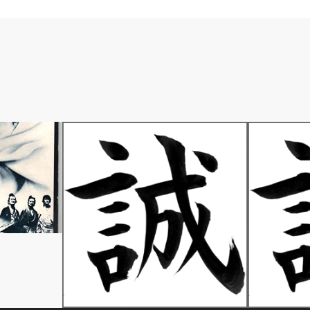
あ行
あ行
総司（おきた