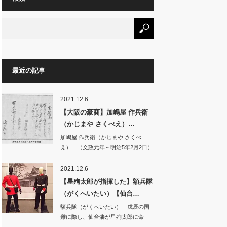
最近の記事
2021.12.6
【大阪の豪商】加嶋屋 作兵衛
（かじまや さくべえ）…
加嶋屋 作兵衛（かじまや さくべ
え） （文政元年～明治5年2月2日）
…
2021.12.6
【星殉太郎が指揮した】額兵隊
（がくへいたい）【仙台…
額兵隊（がくへいたい） 戊辰の国
難に際し、仙台藩が星殉太郎に命