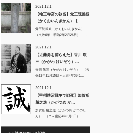
じ、…
2021.12.1
【輪王寺宮の執当】覚王院義観
（かくおいんぎかん）【…
覚王院義観（かくおいんぎかん）
（文政6年～明治2年2月26日） …
2021.12.1
【近藤勇を捕らえた】香川 敬
三（かがわ けいぞう）…
香川 敬三（かがわ けいぞう） （天
保12年11月15日～大正4年3月1…
2021.12.1
【甲州勝沼戦争で戦死】加賀爪
勝之進（かがつめ か…
加賀爪 勝之進（かがつめ かつのし
ん） （？～慶応4年3月6日） …