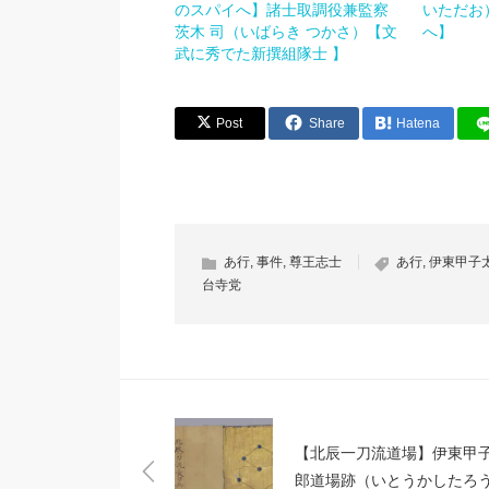
のスパイへ】諸士取調役兼監察
いただお
茨木 司（いばらき つかさ）【文
へ】
武に秀でた新撰組隊士 】
Post
Share
Hatena
あ行
,
事件
,
尊王志士
あ行
,
伊東甲子
台寺党
【北辰一刀流道場】伊東甲
郎道場跡（いとうかしたろ