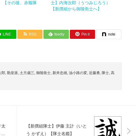
）【その後、赤報隊
士】内海次郎（うつみじろう）
【新撰組から御陵衛士へ】
LINE
RSS
feedly
Pin it
note
太郎
,
勤皇派
,
土方歳三
,
御陵衛士
,
新井忠雄
,
油小路の変
,
近藤勇
,
隊士
,
高
子太
【新撰組隊士】伊藤 主計（いと
うど
う かずえ）【隊士名鑑】