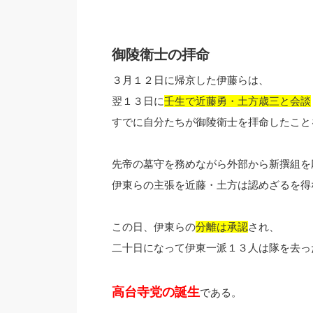
御陵衛士の拝命
３月１２日に帰京した伊藤らは、
翌１３日に
壬生で近藤勇・土方歳三と会談
すでに自分たちが御陵衛士を拝命したこと
先帝の墓守を務めながら外部から新撰組を
伊東らの主張を近藤・土方は認めざるを得
この日、伊東らの
分離は承認
され、
二十日になって伊東一派１３人は隊を去っ
高台寺党の誕生
である。