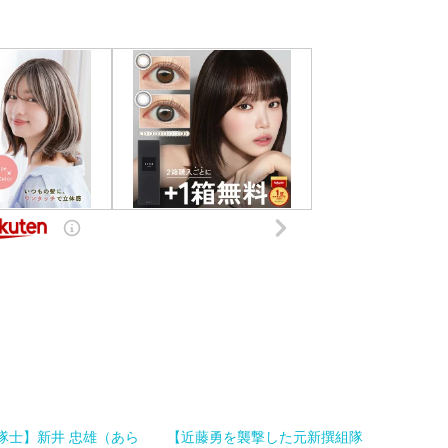
隊士】新井 忠雄（あら
【近藤勇を襲撃した元新撰組隊