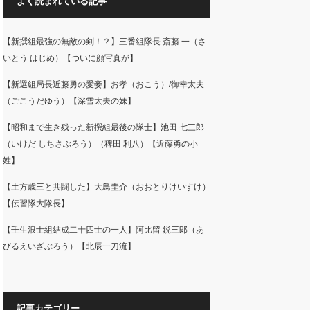
よく読まれている記事
【新撰組最強の無敵の剣！？】三番組隊長 斎藤 一（さ
いとう はじめ）【ついに顔写真が】
【新選組局長近藤勇の愛妾】お孝（おこう）/御幸太夫
（ごこうだゆう）【深雪太夫の妹】
【昭和まで生き残った新撰組最後の隊士】池田 七三郎
（いけだ しちさぶろう）（稗田 利八）【近藤勇の小
姓】
【土方歳三と共闘した】大鳥圭介（おおとりけいすけ）
【伝習隊大隊長】
【壬生浪士組結成二十四士の一人】阿比留 鋭三郎（あ
びるえいざぶろう）【北辰一刀流】
記事カテゴリー