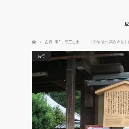
新
ホーム
あ行
,
事件
,
尊王志士
【御陵衛士 高台寺党
あ行