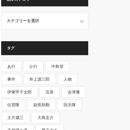
タグ
あ行
か行
中島登
事件
井上源三郎
人物
伊東甲子太郎
伍長
会津藩
伝習隊
副長助勤
回天隊
土方歳三
大鳥圭介