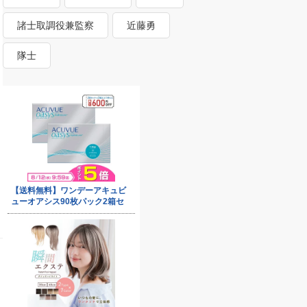
諸士取調役兼監察
近藤勇
隊士