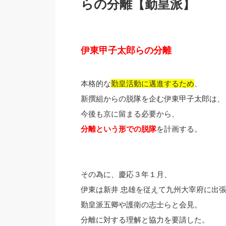
らの分離【勤皇派】
伊東甲子太郎らの分離
本格的な
勤皇活動に邁進するため
、
新撰組からの脱隊を企む伊東甲子太郎は、
今後も京に留まる必要から、
分離という形での脱隊
を計画する。
その為に、慶応３年１月、
伊東は新井 忠雄を従えて九州大宰府に出
勤皇派五卿や護衛の志士らと会見。
分離に対する理解と協力を要請した。