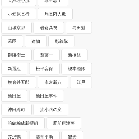
天然理心流
尊王志士
小笠原長行
局長附人数
山城京都
岩倉具視
島田魁
幕臣
建物
彰義隊
御陵衛士
斎藤一
新撰組
新選組
松平容保
榎本艦隊
横倉甚五郎
永倉新八
江戸
池田屋
池田屋事件
沖田総司
油小路の変
箱館編成新撰組
肥前唐津藩
芹沢鴨
藤堂平助
観光