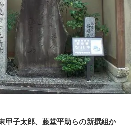
伊東甲子太郎、藤堂平助らの新撰組か