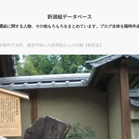
新選組データベース
選組に関する人物、その他もろもろをまとめています。ブログ全体を随時作
】伊東甲子太郎、藤堂平助らの新撰組からの分離【勤皇派】