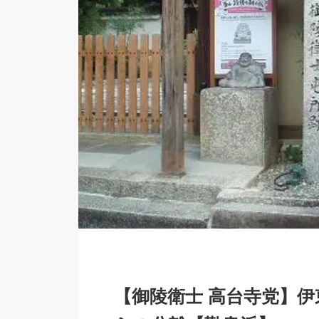
【御陵衛士 高台寺党】