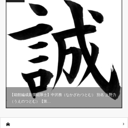
【箱館編成新撰組隊士】中沢務（なかざわつとむ） 別名 上野力
（うえのつとむ）【第…