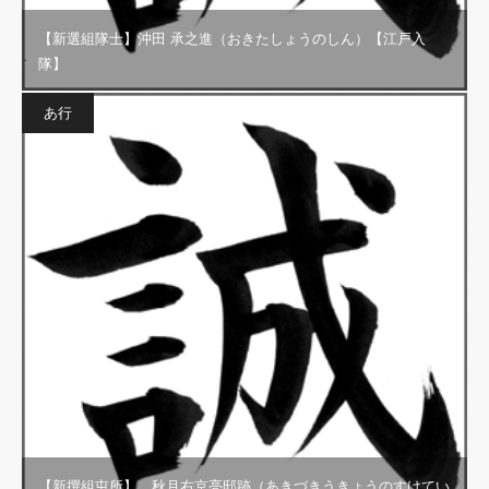
【新選組隊士】沖田 承之進（おきたしょうのしん）【江戸入
隊】
あ行
【新撰組屯所】 秋月右京亮邸跡（あきづきうきょうのすけてい