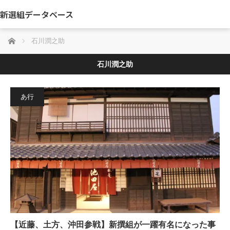
新選組データベース
ホーム
石川潤之助
石川潤之助
あ行
【近藤、土方、沖田参戦】新撰組が一躍有名になった事