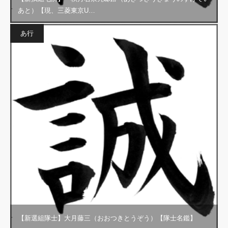
あと）【現、三菱東京U…
あ行
【新選組隊士】大月藤三（おおつきとうぞう）【隊士名鑑】