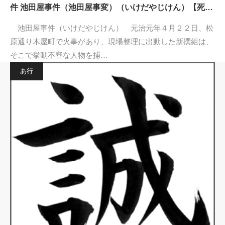
件 池田屋事件（池田屋事変）（いけだやじけん）【死…
池田屋事件（いけだやじけん） 元治元年４月２２日、松
原通り木屋町で火事があり、現場整理に出動した新撰組は、
そこで挙動不審な人物を捕…
あ行