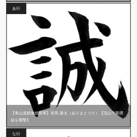
あ行
【東山道鎮撫総督軍】有馬 籐太（ありまとうた）【流山で新撰
組を襲撃】
な行