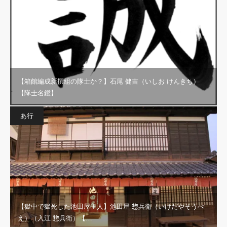
【箱館編成新撰組の隊士か？】石尾 健吉（いしお けんきち）
【隊士名鑑】
あ行
【獄中で獄死した池田屋主人】池田屋 惣兵衛（いけだやそうべ
え）（入江 惣兵衛）【…