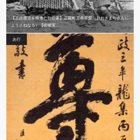
【王政復古を推進した公家】正親町三条実愛（おおぎまちさんじ
ょうさねなる）【嵯峨実…
あ行