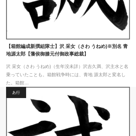
【箱館編成新撰組隊士】沢 采女（さわ うねめ)※別名 青
地源太郎【藩侯御膝元付御政事総裁】
沢 采女（さわ うねめ)（生年没未詳）沢吉久満、沢主水と名
乗っていたことも。箱館戦争時には、青地 源太郎と変名し
た。箱館…
あ行