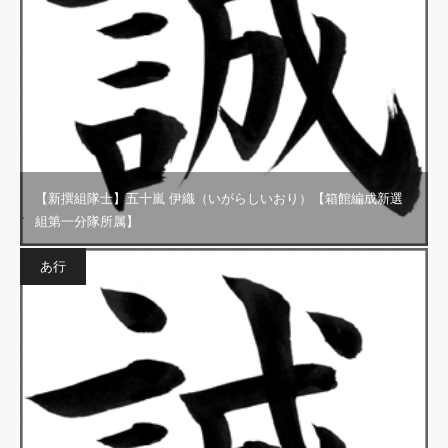
【新撰組隊士】五十嵐 伊織（いがらしいおり）【箱館編成新選
組第一分隊所属】
あ行