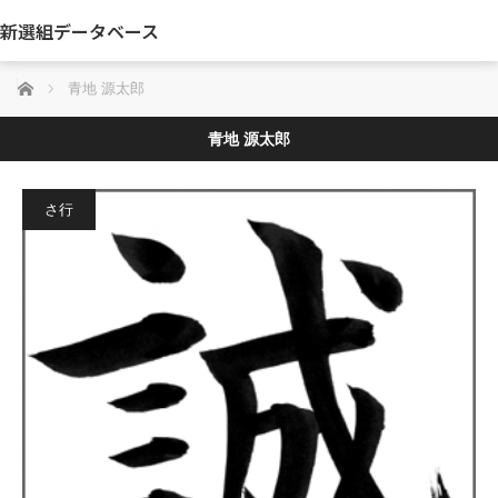
新選組データベース
ホーム
青地 源太郎
青地 源太郎
さ行