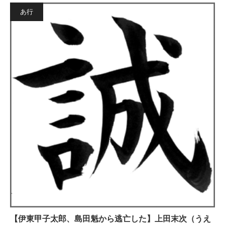
あ行
【伊東甲子太郎、島田魁から逃亡した】上田末次（うえ