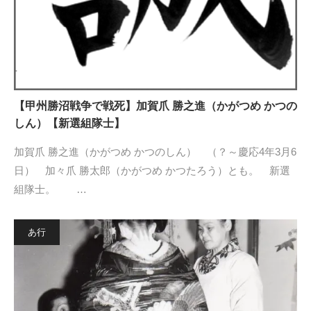
【甲州勝沼戦争で戦死】加賀爪 勝之進（かがつめ かつの
しん）【新選組隊士】
加賀爪 勝之進（かがつめ かつのしん） （？～慶応4年3月6
日） 加々爪 勝太郎（かがつめ かつたろう）とも。 新選
組隊士。 …
あ行