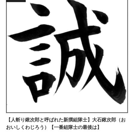
【人斬り鍬次郎と呼ばれた新撰組隊士】大石鍬次郎（お
おいしくわじろう）【一番組隊士の最後は】