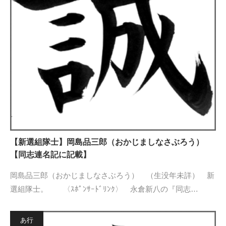
【新選組隊士】岡島品三郎（おかじましなさぶろう）
【同志連名記に記載】
岡島品三郎（おかじましなさぶろう） （生没年未詳） 新
選組隊士。 〈ｽﾎﾟﾝｻｰﾄﾞﾘﾝｸ〉 永倉新八の『同志…
あ行