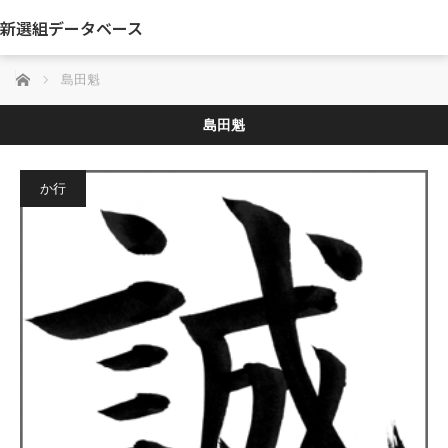
新選組データベース
ホーム
島田魁
島田魁
か行