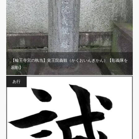
【輪王寺宮の執当】覚王院義観（かくおいんぎかん）【彰義隊を
扇動】
あ行