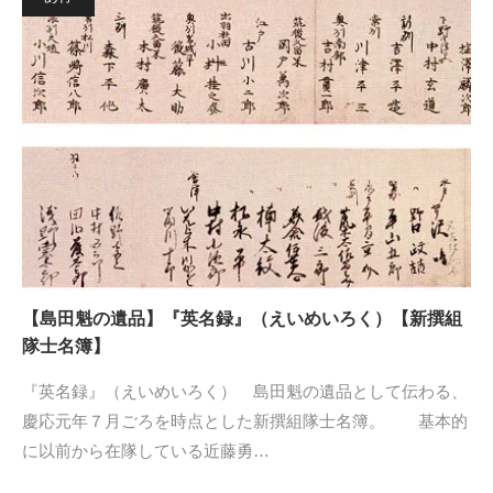
【島田魁の遺品】『英名録』（えいめいろく）【新撰組
隊士名簿】
『英名録』（えいめいろく） 島田魁の遺品として伝わる、
慶応元年７月ごろを時点とした新撰組隊士名簿。 基本的
に以前から在隊している近藤勇…