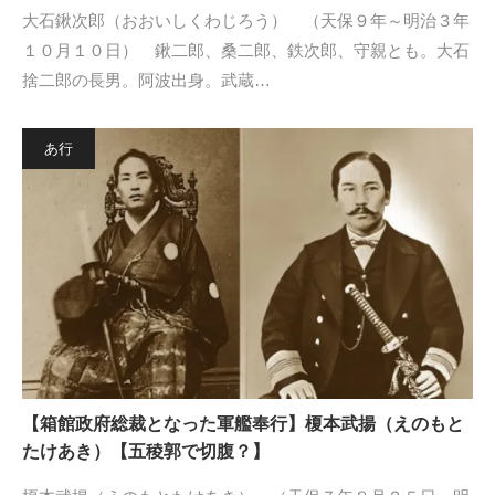
大石鍬次郎（おおいしくわじろう） （天保９年～明治３年
１０月１０日） 鍬二郎、桑二郎、鉄次郎、守親とも。大石
捨二郎の長男。阿波出身。武蔵…
あ行
【箱館政府総裁となった軍艦奉行】榎本武揚（えのもと
たけあき）【五稜郭で切腹？】