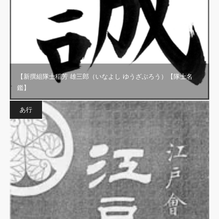
【新撰組隊士稲芳 雄三郎（いなよし ゆうざぶろう）【隊士名
鑑】
あ行