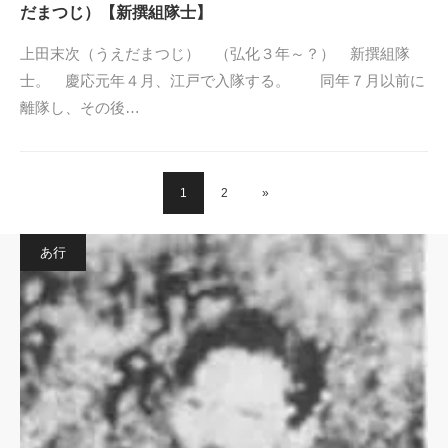
だまつじ）【新撰組隊士】
上田末次（うえだまつじ） （弘化３年～？） 新撰組隊
士。 慶応元年４月、江戸で入隊する。 同年７月以前に
離隊し、その後…
1
2
»
あ行