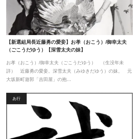
【新選組局長近藤勇の愛妾】お孝（おこう）/御幸太夫
（ごこうだゆう）【深雪太夫の妹】
お孝（おこう）/御幸太夫（ごこうだゆう） （生没年未
詳） 近藤勇の愛妾。深雪太夫（みゆきだゆう）の妹。 元
大坂新町遊郭「吉田屋」の抱…
あ行