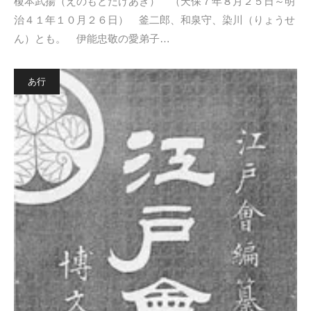
榎本武揚（えのもとたけあき） （天保７年８月２５日～明
治４１年１０月２６日） 釜二郎、和泉守、染川（りょうせ
ん）とも。 伊能忠敬の愛弟子…
あ行