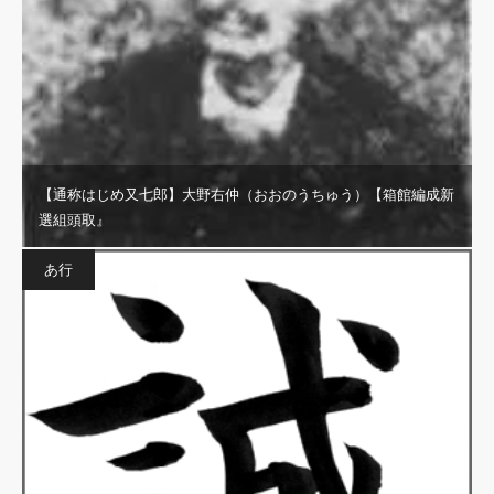
【通称はじめ又七郎】大野右仲（おおのうちゅう）【箱館編成新
選組頭取』
あ行