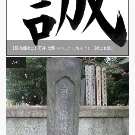
【新撰組隊士】石井 七郎（いしい しちろう）【隊士名鑑】
か行