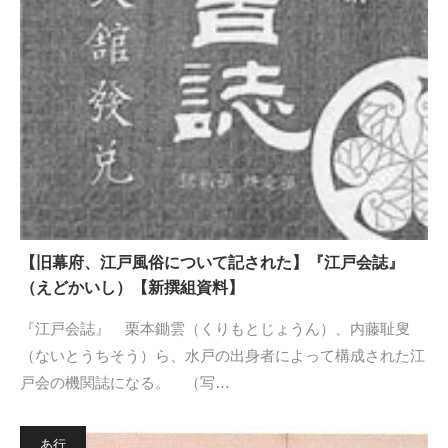
【旧幕府、江戸風俗について記された】『江戸会誌』
（えどかいし）【新撰組資料】
『江戸会誌』 栗本鋤雲（くりもとじょうん）、内藤耻叟
（ないとうちそう）ら、水戸の出身者によって構成された江
戸会の機関誌になる。 （写…
あ行