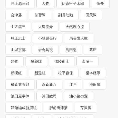
井上源三郎
人物
伊東甲子太郎
伍長
会津藩
伝習隊
副長助勤
回天隊
土方歳三
大鳥圭介
天然理心流
尊王志士
小笠原長行
局長附人数
山城京都
岩倉具視
島田魁
幕臣
建物
彰義隊
御陵衛士
斎藤一
新撰組
新選組
松平容保
榎本艦隊
横倉甚五郎
永倉新八
江戸
池田屋
池田屋事件
沖田総司
油小路の変
箱館編成新撰組
肥前唐津藩
芹沢鴨