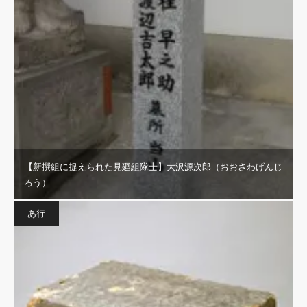
【新撰組に捉えられた見廻組隊士】大沢源次郎（おおさわげんじ
ろう）
あ行