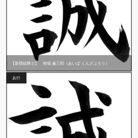
【新撰組隊士】 相場 薫三郎（あいば くんざぶろう）
あ行