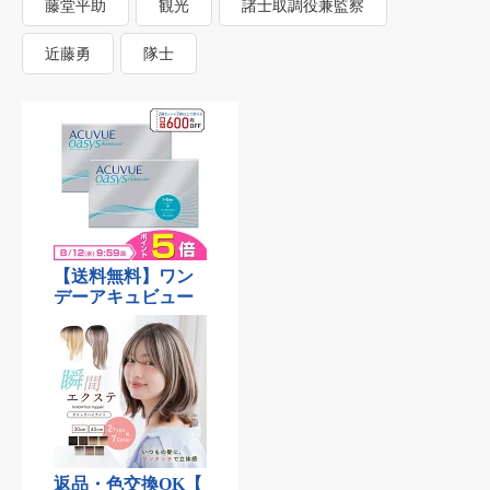
藤堂平助
観光
諸士取調役兼監察
近藤勇
隊士