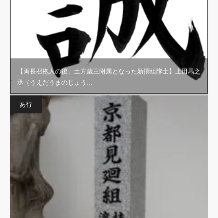
【両長召抱人の後、土方歳三附属となった新撰組隊士】上田馬之
丞（うえだうまのじょう…
あ行