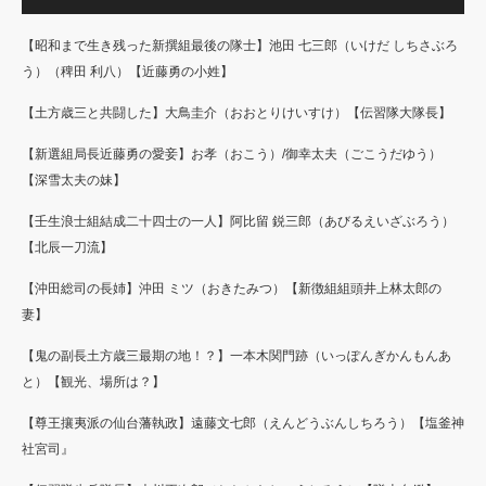
【昭和まで生き残った新撰組最後の隊士】池田 七三郎（いけだ しちさぶろ
う）（稗田 利八）【近藤勇の小姓】
【土方歳三と共闘した】大鳥圭介（おおとりけいすけ）【伝習隊大隊長】
【新選組局長近藤勇の愛妾】お孝（おこう）/御幸太夫（ごこうだゆう）
【深雪太夫の妹】
【壬生浪士組結成二十四士の一人】阿比留 鋭三郎（あびるえいざぶろう）
【北辰一刀流】
【沖田総司の長姉】沖田 ミツ（おきたみつ）【新徴組組頭井上林太郎の
妻】
【鬼の副長土方歳三最期の地！？】一本木関門跡（いっぽんぎかんもんあ
と）【観光、場所は？】
【尊王攘夷派の仙台藩執政】遠藤文七郎（えんどうぶんしちろう）【塩釜神
社宮司』