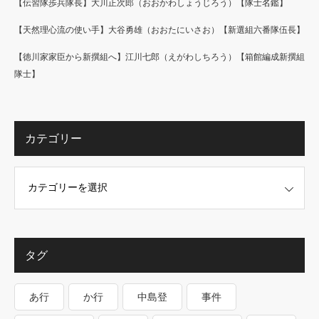
【伝習隊歩兵隊長】大川正次郎（おおかわしょうじろう）【隊士名鑑】
【天然理心流の使い手】大谷勇雄（おおたにいさお）【新選組六番隊伍長】
【徳川家家臣から新撰組へ】江川七郎（えがわしちろう）【箱館編成新撰組
隊士】
カテゴリー
タグ
あ行
か行
中島登
事件