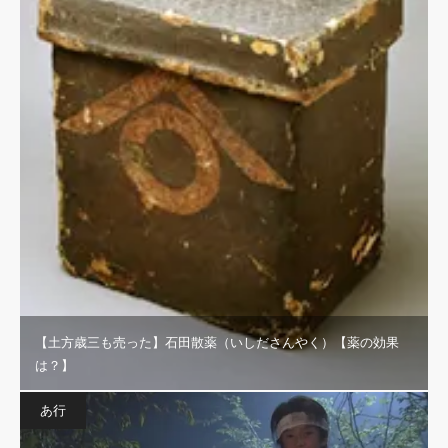
【土方歳三も売った】石田散薬（いしださんやく）【薬の効果
は？】
あ行