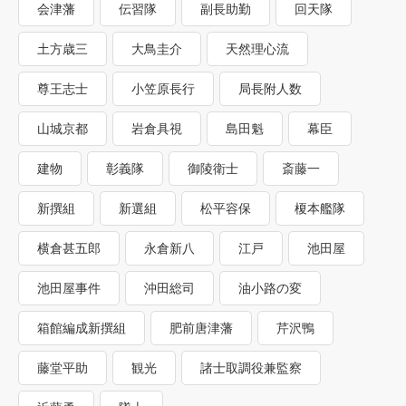
会津藩
伝習隊
副長助勤
回天隊
土方歳三
大鳥圭介
天然理心流
尊王志士
小笠原長行
局長附人数
山城京都
岩倉具視
島田魁
幕臣
建物
彰義隊
御陵衛士
斎藤一
新撰組
新選組
松平容保
榎本艦隊
横倉甚五郎
永倉新八
江戸
池田屋
池田屋事件
沖田総司
油小路の変
箱館編成新撰組
肥前唐津藩
芹沢鴨
藤堂平助
観光
諸士取調役兼監察