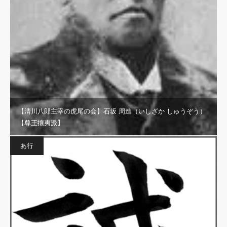
【清川八郎主宰の虎尾の会】石坂 周造（いしざか しゅうぞう）
【尊王攘夷派】
あ行