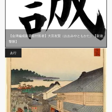
【会津編成新選組付医者】大宮友賢（おおみやともかた）【新遊
撃隊】
あ行