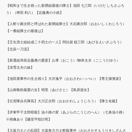
【昭和まで生き残った新撰組最後の隊士】池田 七三郎（いけだ しちさぶろ
う）（稗田 利八）【近藤勇の小姓】
【人斬り鍬次郎と呼ばれた新撰組隊士】大石鍬次郎（おおいしくわじろう）
【一番組隊士の最後は】
【壬生浪士組結成二十四士の一人】阿比留 鋭三郎（あびるえいざぶろう）
【北辰一刀流】
【新選組局長近藤勇の愛妾】お孝（おこう）/御幸太夫（ごこうだゆう）
【深雪太夫の妹】
【池田屋事件の生き残り】大沢逸平（おおさわいっぺい）【尊王攘夷派】
【山南敬助最愛の女】明里（あけさと）【島原遊女】
【伝習隊歩兵隊長】大川正次郎（おおかわしょうじろう）【隊士名鑑】
【伊東甲子太郎暗殺】油小路の変（あぶらのこうじのへん）（七条油小路）
※画像あり【藤堂平助討死】
【大坂力士との乱闘】大坂角力力士斬殺事件（おおさかすもうりきしざんさ