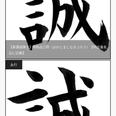
【新選組隊士】岡島品三郎（おかじましなさぶろう）【同志連名
記に記載】
あ行