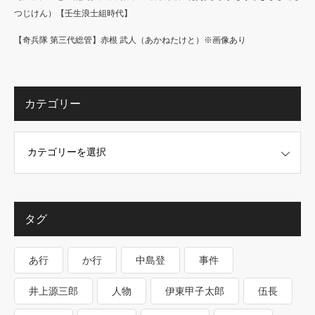
つじけん）【壬生浪士組時代】
【奇兵隊 第三代総管】赤根 武人（あかねたけと）※画像あり
カテゴリー
タグ
あ行
か行
中島登
事件
井上源三郎
人物
伊東甲子太郎
伍長