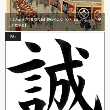
【土方歳三の丁稚奉公先】伊藤松坂屋（いとうまつざかや）【現
上野松坂屋】
あ行