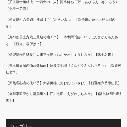
【壬生浪士組結成二十四士の一人】阿比留 鋭三郎（あびるえいざぶろう）
【北辰一刀流】
【沖田総司の長姉】沖田 ミツ（おきたみつ）【新徴組組頭井上林太郎の
妻】
【鬼の副長土方歳三最期の地！？】一本木関門跡（いっぽんぎかんもんあ
と）【観光、場所は？】
【伝習隊歩兵隊長】大川正次郎（おおかわしょうじろう）【隊士名鑑】
【尊王攘夷派の仙台藩執政】遠藤文七郎（えんどうぶんしちろう）【塩釜神
社宮司』
【天然理心流の使い手】大谷勇雄（おおたにいさお）【新選組六番隊伍長】
【徳川家家臣から新撰組へ】江川七郎（えがわしちろう）【箱館編成新撰組
隊士】
カテゴリー