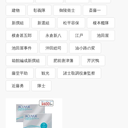
建物
彰義隊
御陵衛士
斎藤一
新撰組
新選組
松平容保
榎本艦隊
横倉甚五郎
永倉新八
江戸
池田屋
池田屋事件
沖田総司
油小路の変
箱館編成新撰組
肥前唐津藩
芹沢鴨
藤堂平助
観光
諸士取調役兼監察
近藤勇
隊士