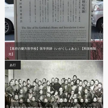
【幕府の蘭方医学校】医学所跡（いがくしょあと）【和泉橋観
光】
あ行