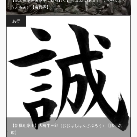
【池田屋事件後獄中で斬られた】内山太郎右衛門（うちやまたろ
うえもん）【奇兵隊】
あ行
【新撰組隊士】大橋半三郎（おおはしはんざぶろう）【隊士名
鑑】