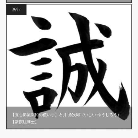
あ行
【直心影流剣術の使い手】石井 勇次郎（いしい ゆうじろう）
【新撰組隊士】