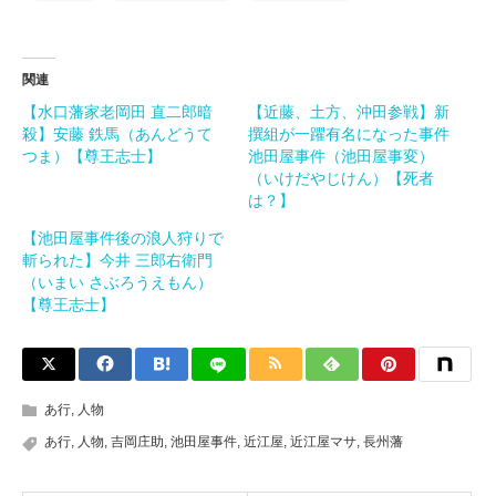
関連
【水口藩家老岡田 直二郎暗
【近藤、土方、沖田参戦】新
殺】安藤 鉄馬（あんどうて
撰組が一躍有名になった事件
つま）【尊王志士】
池田屋事件（池田屋事変）
（いけだやじけん）【死者
は？】
【池田屋事件後の浪人狩りで
斬られた】今井 三郎右衛門
（いまい さぶろうえもん）
【尊王志士】
あ行
,
人物
あ行
,
人物
,
吉岡庄助
,
池田屋事件
,
近江屋
,
近江屋マサ
,
長州藩