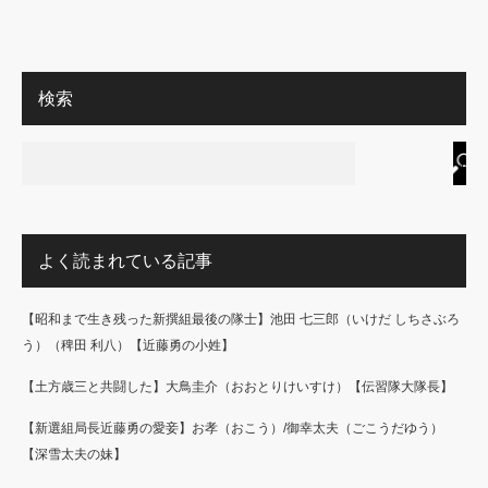
検索
よく読まれている記事
【昭和まで生き残った新撰組最後の隊士】池田 七三郎（いけだ しちさぶろ
う）（稗田 利八）【近藤勇の小姓】
【土方歳三と共闘した】大鳥圭介（おおとりけいすけ）【伝習隊大隊長】
【新選組局長近藤勇の愛妾】お孝（おこう）/御幸太夫（ごこうだゆう）
【深雪太夫の妹】