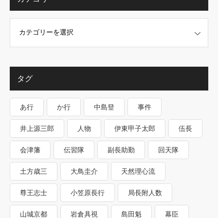
タグ
あ行
か行
中島登
事件
井上源三郎
人物
伊東甲子太郎
伍長
会津藩
伝習隊
副長助勤
回天隊
土方歳三
大鳥圭介
天然理心流
尊王志士
小笠原長行
局長附人数
山城京都
岩倉具視
島田魁
幕臣