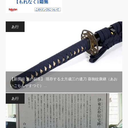
あ行
【新撰組 鬼の副長】 現存する土方歳三の遺刀 葵御紋康継（あお
いごもんやすつぐ）…
あ行