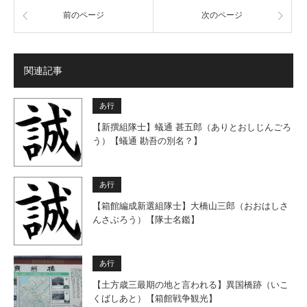
前のページ
次のページ
関連記事
あ行
【新撰組隊士】蟻通 甚五郎（ありとおしじんごろ
う）【蟻通 勘吾の別名？】
あ行
【箱館編成新選組隊士】大橋山三郎（おおはしさ
んさぶろう）【隊士名鑑】
あ行
【土方歳三最期の地と言われる】異国橋跡（いこ
くばしあと）【箱館戦争観光】