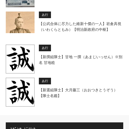
あ行
【公武合体に尽力した維新十傑の一人】岩倉具視
（いわくらともみ）【明治新政府の中枢】
あ行
【新撰組隊士】甘地 一撰（あまじいっせん）※別
名 甘地稔
あ行
【新選組隊士】大月藤三（おおつきとうぞう）
【隊士名鑑】