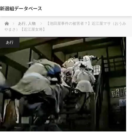
新選組データベース
ホーム
あ行
,
人物
【池田屋事件の被害者？】近江屋マサ（おうみ
やまさ）【近江屋女将】
あ行