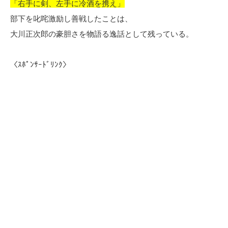
「右手に剣、左手に冷酒を携え」
部下を叱咤激励し善戦したことは、
大川正次郎の豪胆さを物語る逸話として残っている。
〈ｽﾎﾟﾝｻｰﾄﾞﾘﾝｸ〉