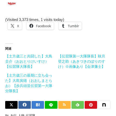
(Visited 3,373 times, 1 visits today)
X
Facebook
Tumblr
関連
【土方歳三と共闘した】大鳥
【伝習隊第一大隊隊長】秋月
圭介（おおとりけいすけ）
登之助（あきづきのぼりのす
【伝習隊大隊長】
け）※画像あり【会津藩士】
【土方歳三の最期に立ち会っ
た】大島寅雄（おおしまとら
お）【歩兵頭並伝習第一大隊
分隊長】
あ行
,
人物
,
伝習隊