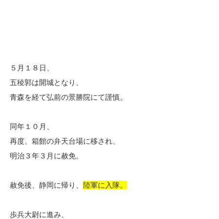
５月１８日、
五稜郭は開城となり、
青森を経て弘前の景勝院にて謹慎。
同年１０月、
再度、箱館の弁天台場に移され、
明治３年３月に赦免。
赦免後、静岡に帰り、
陸軍に入隊。
歩兵大尉に進み、