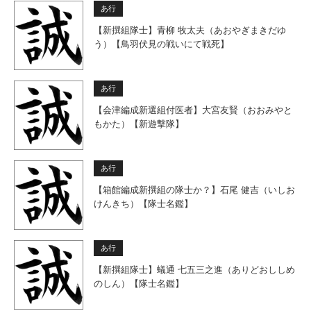
あ行
【新撰組隊士】青柳 牧太夫（あおやぎまきだゆ
う）【鳥羽伏見の戦いにて戦死】
あ行
【会津編成新選組付医者】大宮友賢（おおみやと
もかた）【新遊撃隊】
あ行
【箱館編成新撰組の隊士か？】石尾 健吉（いしお
けんきち）【隊士名鑑】
あ行
【新撰組隊士】蟻通 七五三之進（ありどおししめ
のしん）【隊士名鑑】