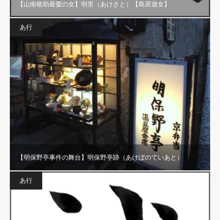
【山南敬助最愛の女】明里（あけさと）【島原遊女】
あ行
【明保野亭事件の舞台】明保野亭跡（あけぼのていあと）
あ行