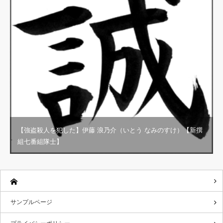
【強盗殺人を犯した】伊藤 浪乃介（いとう なみのすけ）【新撰
組七番組隊士】
サンプルページ