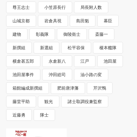
尊王志士
小笠原長行
局長附人数
山城京都
岩倉具視
島田魁
幕臣
建物
彰義隊
御陵衛士
斎藤一
新撰組
新選組
松平容保
榎本艦隊
横倉甚五郎
永倉新八
江戸
池田屋
池田屋事件
沖田総司
油小路の変
箱館編成新撰組
肥前唐津藩
芹沢鴨
藤堂平助
観光
諸士取調役兼監察
近藤勇
隊士