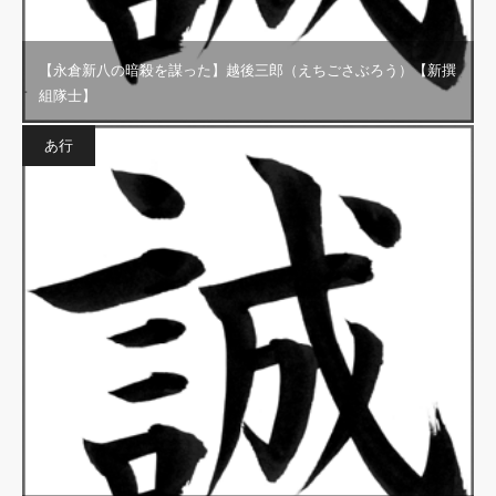
【永倉新八の暗殺を謀った】越後三郎（えちごさぶろう）【新撰
組隊士】
あ行