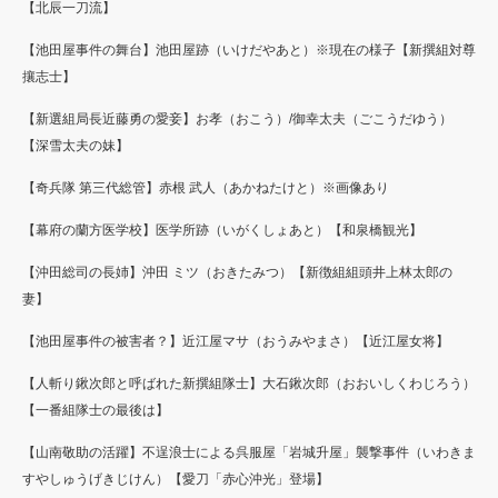
【北辰一刀流】
【池田屋事件の舞台】池田屋跡（いけだやあと）※現在の様子【新撰組対尊
攘志士】
【新選組局長近藤勇の愛妾】お孝（おこう）/御幸太夫（ごこうだゆう）
【深雪太夫の妹】
【奇兵隊 第三代総管】赤根 武人（あかねたけと）※画像あり
【幕府の蘭方医学校】医学所跡（いがくしょあと）【和泉橋観光】
【沖田総司の長姉】沖田 ミツ（おきたみつ）【新徴組組頭井上林太郎の
妻】
【池田屋事件の被害者？】近江屋マサ（おうみやまさ）【近江屋女将】
【人斬り鍬次郎と呼ばれた新撰組隊士】大石鍬次郎（おおいしくわじろう）
【一番組隊士の最後は】
【山南敬助の活躍】不逞浪士による呉服屋「岩城升屋」襲撃事件（いわきま
すやしゅうげきじけん）【愛刀「赤心沖光」登場】