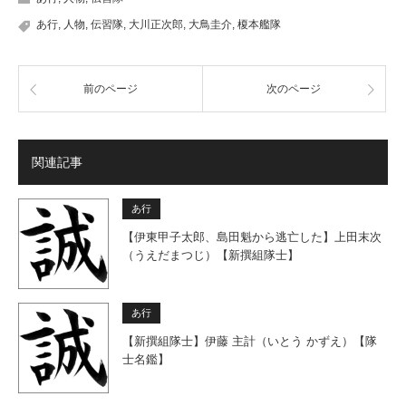
あ行
,
人物
,
伝習隊
,
大川正次郎
,
大鳥圭介
,
榎本艦隊
前のページ
次のページ
関連記事
あ行
【伊東甲子太郎、島田魁から逃亡した】上田末次
（うえだまつじ）【新撰組隊士】
あ行
【新撰組隊士】伊藤 主計（いとう かずえ）【隊
士名鑑】