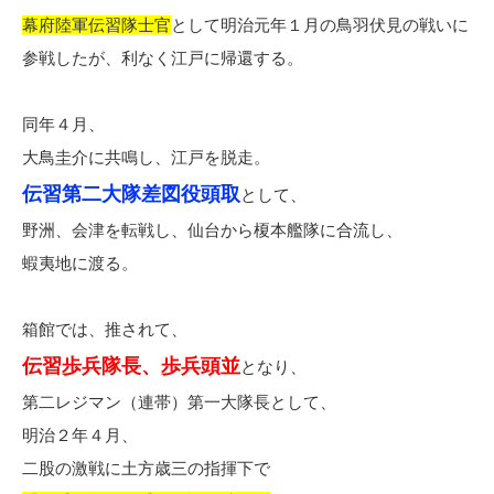
幕府陸軍伝習隊士官
として明治元年１月の鳥羽伏見の戦いに
参戦したが、利なく江戸に帰還する。
同年４月、
大鳥圭介に共鳴し、江戸を脱走。
伝習第二大隊差図役頭取
として、
野洲、会津を転戦し、仙台から榎本艦隊に合流し、
蝦夷地に渡る。
箱館では、推されて、
伝習歩兵隊長、歩兵頭並
となり、
第二レジマン（連帯）第一大隊長として、
明治２年４月、
二股の激戦に土方歳三の指揮下で