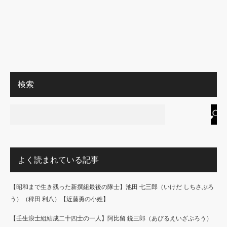
検索
よく読まれている記事
【昭和まで生き残った新撰組最後の隊士】池田 七三郎（いけだ しちさぶろ
う）（稗田 利八）【近藤勇の小姓】
【壬生浪士組結成二十四士の一人】阿比留 鋭三郎（あびるえいざぶろう）