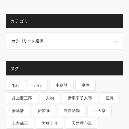
カテゴリー
タグ
あ行
か行
中島登
事件
井上源三郎
人物
伊東甲子太郎
伍長
会津藩
伝習隊
副長助勤
回天隊
土方歳三
大鳥圭介
天然理心流