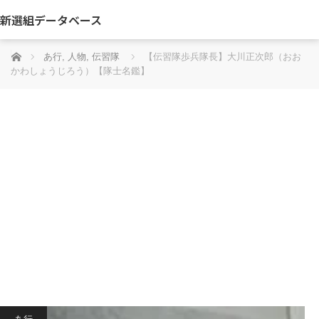
新選組データベース
ホーム
あ行
,
人物
,
伝習隊
【伝習隊歩兵隊長】大川正次郎（おお
かわしょうじろう）【隊士名鑑】