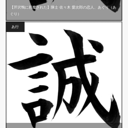
【芹沢鴨に邪魔された】隊士 佐々木 愛次郎の恋人、あぐり（あ
ぐり）
あ行