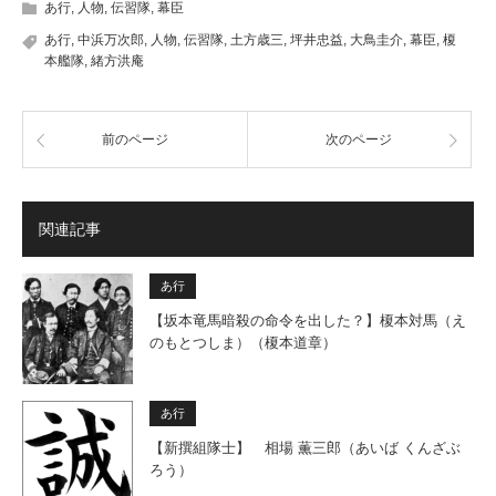
あ行
,
人物
,
伝習隊
,
幕臣
あ行
,
中浜万次郎
,
人物
,
伝習隊
,
土方歳三
,
坪井忠益
,
大鳥圭介
,
幕臣
,
榎
本艦隊
,
緒方洪庵
前のページ
次のページ
関連記事
あ行
【坂本竜馬暗殺の命令を出した？】榎本対馬（え
のもとつしま）（榎本道章）
あ行
【新撰組隊士】 相場 薫三郎（あいば くんざぶ
ろう）