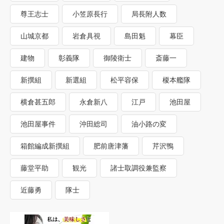
尊王志士
小笠原長行
局長附人数
山城京都
岩倉具視
島田魁
幕臣
建物
彰義隊
御陵衛士
斎藤一
新撰組
新選組
松平容保
榎本艦隊
横倉甚五郎
永倉新八
江戸
池田屋
池田屋事件
沖田総司
油小路の変
箱館編成新撰組
肥前唐津藩
芹沢鴨
藤堂平助
観光
諸士取調役兼監察
近藤勇
隊士