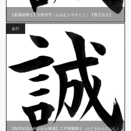
【新選組隊士】大村安宅（おおむらやすたく）【尊王志士】
あ行
【鳥羽伏見の戦いから帰還】江戸帰還隊士（えどきかんたいし）