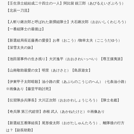
【壬生浪士組結成二十四士の一人】阿比留 鋭三郎（あびるえいざぶろう）
【北辰一刀流】
【人斬り鍬次郎と呼ばれた新撰組隊士】大石鍬次郎（おおいしくわじろう）
【一番組隊士の最後は】
【新選組局長近藤勇の愛妾】お孝（おこう）/御幸太夫（ごこうだゆう）
【深雪太夫の妹】
【池田屋事件の生き残り】大沢逸平（おおさわいっぺい）【尊王攘夷派】
【山南敬助最愛の女】明里（あけさと）【島原遊女】
【伊東甲子太郎暗殺】油小路の変（あぶらのこうじのへん）（七条油小路）
※画像あり【藤堂平助討死】
【伝習隊歩兵隊長】大川正次郎（おおかわしょうじろう）【隊士名鑑】
【奇兵隊 第三代総管】赤根 武人（あかねたけと）※画像あり
【新選組五番隊組長】尾形俊太郎（おがたしゅんたろう）、離隊後の行方
は？【副長助勤】