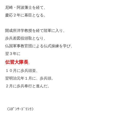
尼崎・阿波藩士を経て、
慶応２年に幕臣となる。
開成所洋学教授を経て陸軍に入り、
歩兵差図役頭取となり、
仏国軍事教官団による仏式操練を学び、
翌３年に
伝習大隊長
、
１０月に歩兵頭並、
翌明治元年１月に、歩兵頭。
２月に歩兵奉行と進んだ。
〈ｽﾎﾟﾝｻｰﾄﾞﾘﾝｸ〉