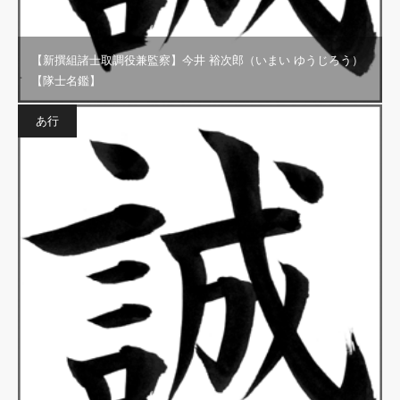
【新撰組諸士取調役兼監察】今井 裕次郎（いまい ゆうじろう）
【隊士名鑑】
あ行