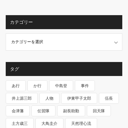
カテゴリー
タグ
あ行
か行
中島登
事件
井上源三郎
人物
伊東甲子太郎
伍長
会津藩
伝習隊
副長助勤
回天隊
土方歳三
大鳥圭介
天然理心流