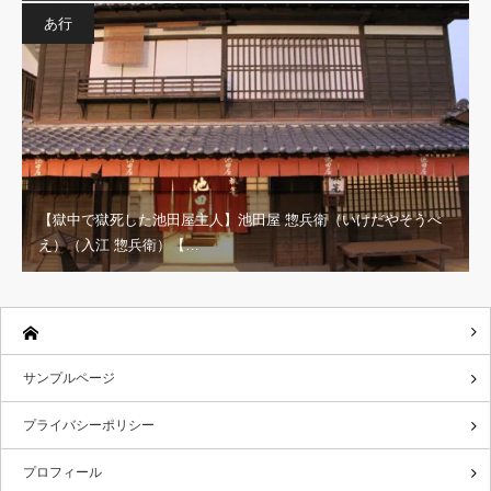
あ行
【獄中で獄死した池田屋主人】池田屋 惣兵衛（いけだやそうべ
え）（入江 惣兵衛）【…
サンプルページ
プライバシーポリシー
プロフィール