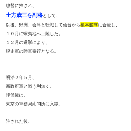
総督に推され、
土方歳三を副将
として、
以後、野洲、会津と転戦して仙台から
榎本艦隊
に合流し、
１０月に蝦夷地へ上陸した。
１２月の選挙により、
脱走軍の陸軍奉行となる。
明治２年５月、
新政府軍と戦う利無く、
降伏後は、
東京の軍務局糺問所に入獄。
許された後、