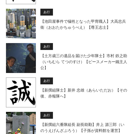
あ行
【池田屋事件で犠牲となった甲冑職人】大高忠兵
衛（おおたかちゅうべえ）【尊王志士】
あ行
【土方歳三の遺品を届けた少年隊士】市村 鉄之助
（いちむら てつのすけ）【ピースメーカー鐵主人
公】
あ行
【新撰組隊士】新井 忠雄（あらいただお）【その
後、赤報隊へ】
あ行
【新撰組六番隊組長 副長助勤】井上 源三郎（い
のうえげんざぶろう）【子孫が資料館を運営】