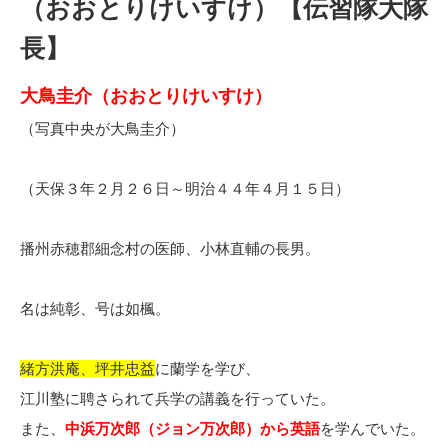
（おおとりけいすけ）【伝習隊大隊
長】
大鳥圭介（おおとりけいすけ）
（写真中央が大鳥圭介）
（天保３年２月２６日～明治４４年４月１５日）
播州赤穂郡細念村の医師、小林直輔の長男。
名は純彰、号は如楓。
緒方洪庵、坪井忠益
に蘭学を学び、
江川塾に聘さられて兵学の講義を行っていた。
また、
中浜万次郎（ジョン万次郎）から英語
を学んでいた。