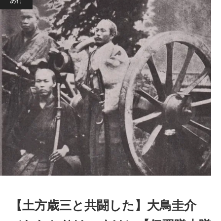
あ行
【土方歳三と共闘した】大鳥圭介