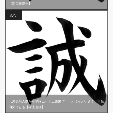
【新撰組隊士】
あ行
【局長附人数から平隊士へ】上原栄作（うえはらえいさく）※植
田栄作とも【隊士名鑑】…