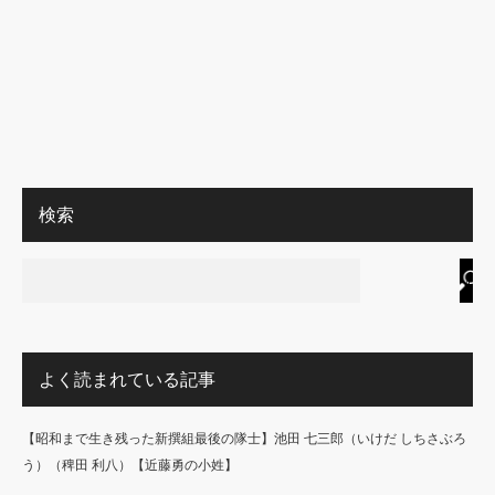
検索
よく読まれている記事
【昭和まで生き残った新撰組最後の隊士】池田 七三郎（いけだ しちさぶろ
う）（稗田 利八）【近藤勇の小姓】