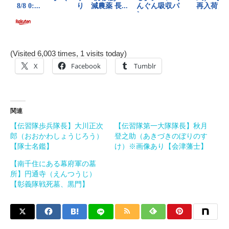
(Visited 6,003 times, 1 visits today)
X
Facebook
Tumblr
関連
【伝習隊歩兵隊長】大川正次
【伝習隊第一大隊隊長】秋月
郎（おおかわしょうじろう）
登之助（あきづきのぼりのす
【隊士名鑑】
け）※画像あり【会津藩士】
【南千住にある幕府軍の墓
所】円通寺（えんつうじ）
【彰義隊戦死墓、黒門】