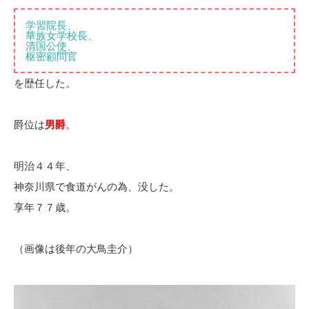
学習院長、
華族女学校長、
清国公使、
枢密顧問官
を歴任した。
爵位は
男爵
。
明治４４年、
神奈川県で食道がんの為、没した。
享年７７歳。
（画像は後年の大鳥圭介）