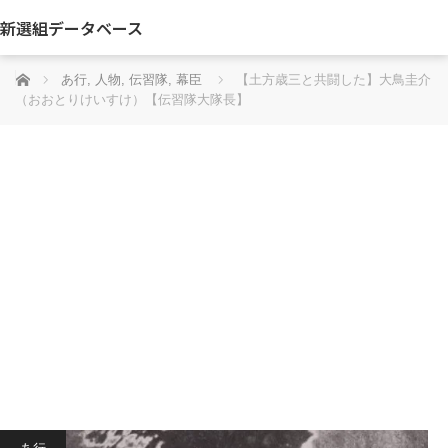
新選組データベース
ホーム
あ行
,
人物
,
伝習隊
,
幕臣
【土方歳三と共闘した】大鳥圭介
（おおとりけいすけ）【伝習隊大隊長】