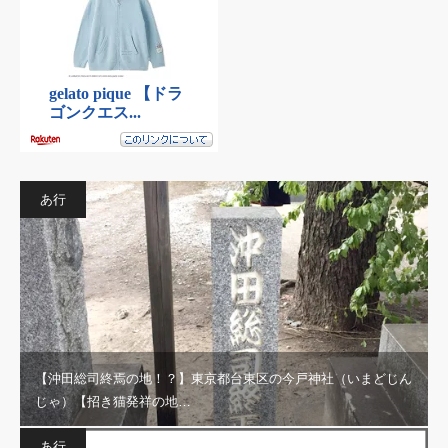
あ行
【沖田総司終焉の地！？】東京都台東区の今戸神社（いまどじん
じゃ）【招き猫発祥の地…
あ行