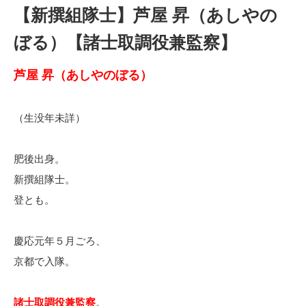
【新撰組隊士】芦屋 昇（あしやの
ぼる）【諸士取調役兼監察】
芦屋 昇（あしやのぼる）
（生没年未詳）
肥後出身。
新撰組隊士。
登とも。
慶応元年５月ごろ、
京都で入隊。
諸士取調役兼監察
。