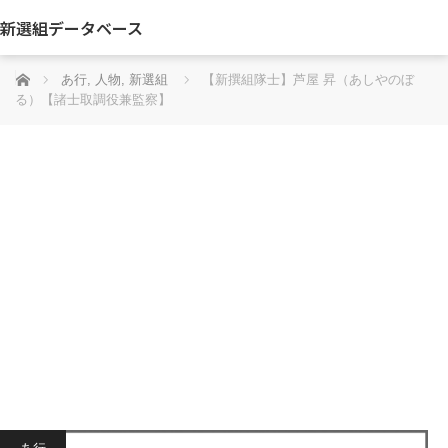
新選組データベース
ホーム
あ行
,
人物
,
新選組
【新撰組隊士】芦屋 昇（あしやのぼ
る）【諸士取調役兼監察】