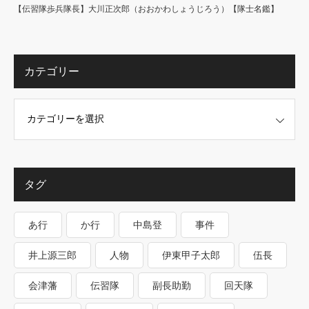
【伝習隊歩兵隊長】大川正次郎（おおかわしょうじろう）【隊士名鑑】
カテゴリー
タグ
あ行
か行
中島登
事件
井上源三郎
人物
伊東甲子太郎
伍長
会津藩
伝習隊
副長助勤
回天隊