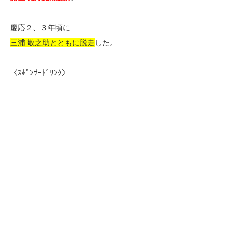
慶応２、３年頃に
三浦 敬之助とともに脱走
した。
〈ｽﾎﾟﾝｻｰﾄﾞﾘﾝｸ〉