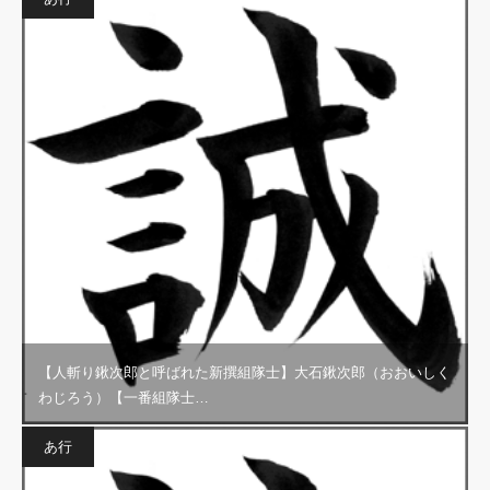
【人斬り鍬次郎と呼ばれた新撰組隊士】大石鍬次郎（おおいしく
わじろう）【一番組隊士…
あ行