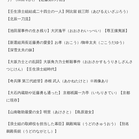
【壬生浪士組結成二十四士の一人】阿比留 鋭三郎（あびるえいざぶろう）
【北辰一刀流】
【池田屋事件の生き残り】大沢逸平（おおさわいっぺい）【尊王攘夷派】
【新選組局長近藤勇の愛妾】お孝（おこう）/御幸太夫（ごこうだゆう）
【深雪太夫の妹】
【大坂力士との乱闘】大坂角力力士斬殺事件（おおさかすもうりきしざんさ
つじけん）【壬生浪士組時代】
【奇兵隊 第三代総管】赤根 武人（あかねたけと）※画像あり
【大石内蔵助や近藤勇も通った】 京都祇園一力亭（いちりきてい）【京都
に現存】
【山南敬助最愛の女】明里（あけさと）【島原遊女】
【浪士組の取締役を担当した幕臣】鵜殿鳩翁（うどのきゅうおう）【別名
鵜殿長鋭（うどのながとし）】