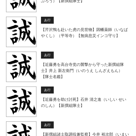
ぶろう）【新撰組隊士】
あ行
【芹沢鴨も赴いた虎の見世物】因幡薬師（いなば
やくし）（平等寺）【無病息災インコ守り】
あ行
【近藤勇を高台寺党の襲撃から守った新撰組隊
士】井上 新左衛門（いのうえ しんざえもん）
【隊士名鑑】
あ行
【近藤勇を助け討死】石井 清之進（いしい せい
のしん）【新撰組隊士】
あ行
【新撰組諸士取調役兼監察】今井 裕次郎（いまい