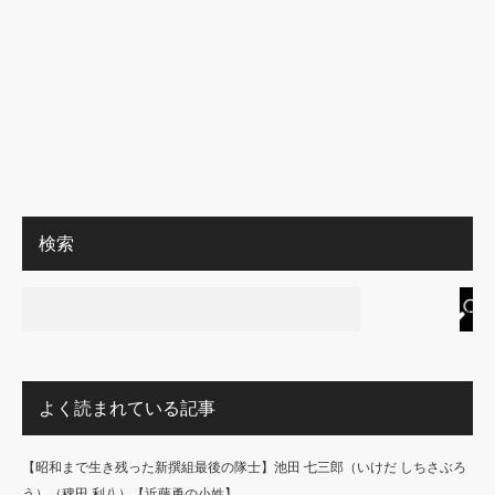
検索
よく読まれている記事
【昭和まで生き残った新撰組最後の隊士】池田 七三郎（いけだ しちさぶろ
う）（稗田 利八）【近藤勇の小姓】