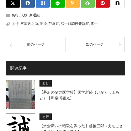
あ行
,
人物
,
新選組
あ行
,
三浦敬之助
,
肥後
,
芦屋昇
,
諸士取調役兼監察
,
隊士
前のページ
次のページ
関連記事
あ行
【幕府の蘭方医学校】医学所跡（いがくしょあ
と）【和泉橋観光】
あ行
【永倉新八の暗殺を謀った】越後三郎（えちごさ