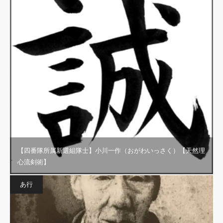
【四番隊所属新選組隊士】小川一作（おがわいっさく）【天然理
心流剣術】
あ行