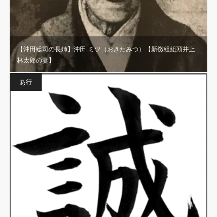
【沖田総司の長姉】沖田 ミツ（おきたみつ）【新徴組組頭井上
林太郎の妻】
あ行