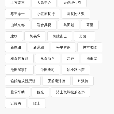
土方歳三
大鳥圭介
天然理心流
尊王志士
小笠原長行
局長附人数
山城京都
岩倉具視
島田魁
幕臣
建物
彰義隊
御陵衛士
斎藤一
新撰組
新選組
松平容保
榎本艦隊
横倉甚五郎
永倉新八
江戸
池田屋
池田屋事件
沖田総司
油小路の変
箱館編成新撰組
肥前唐津藩
芹沢鴨
藤堂平助
観光
諸士取調役兼監察
近藤勇
隊士