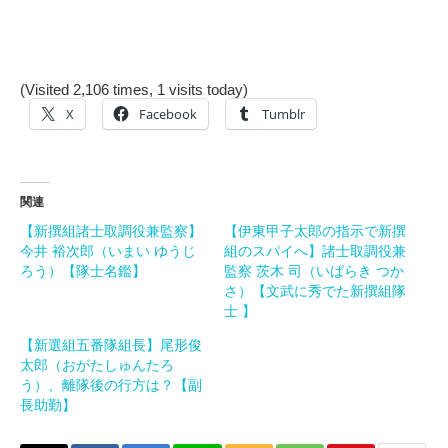
(Visited 2,106 times, 1 visits today)
X
Facebook
Tumblr
関連
【新撰組諸士取調役兼監察】
【伊東甲子太郎の指示で新撰
今井 裕次郎（いまい ゆうじ
組のスパイへ】諸士取調役兼
ろう）【隊士名鑑】
監察 茨木 司（いばらき つか
さ）【文武に秀でた新撰組隊
士 】
【新選組五番隊組長】尾形俊
太郎（おがたしゅんたろ
う）、離隊後の行方は？【副
長助勤】