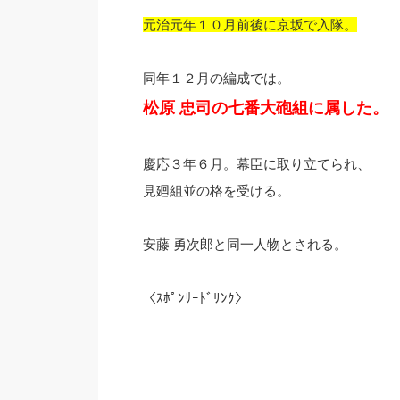
元治元年１０月前後に京坂で入隊。
同年１２月の編成では。
松原 忠司の七番大砲組に属した。
慶応３年６月。幕臣に取り立てられ、
見廻組並の格を受ける。
安藤 勇次郎と同一人物とされる。
〈ｽﾎﾟﾝｻｰﾄﾞﾘﾝｸ〉