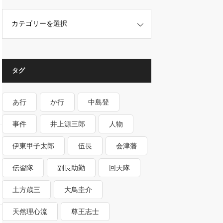
タグ
あ行
か行
中島登
事件
井上源三郎
人物
伊東甲子太郎
伍長
会津藩
伝習隊
副長助勤
回天隊
土方歳三
大鳥圭介
天然理心流
尊王志士