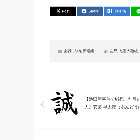
Post
Share
Hatena
あ行
,
人物
,
新選組
あ行
,
七番大砲組
,
【池田屋事件で戦死した弓
人】安藤 早太郎（あんどう
たろう）【新撰組副長助勤