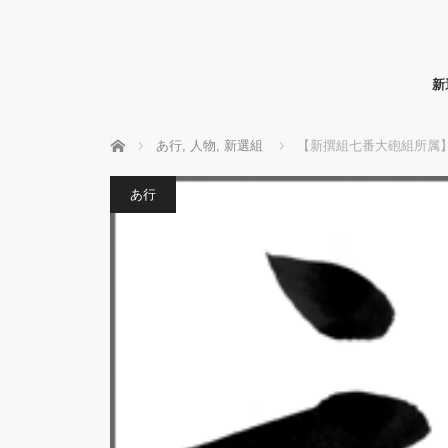
新
ホーム
あ行
,
人物
,
新選組
【新撰組七番大砲組所属
あ行