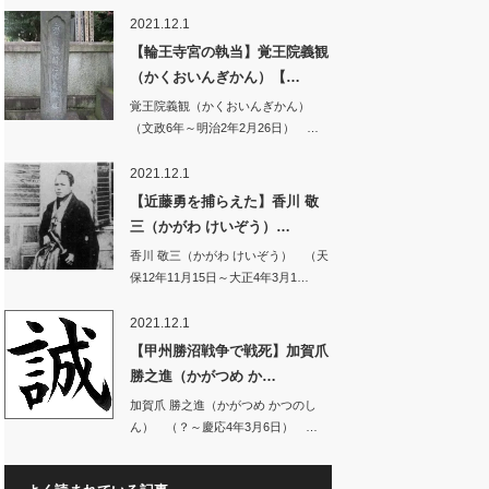
じ、…
2021.12.1
【輪王寺宮の執当】覚王院義観
（かくおいんぎかん）【…
覚王院義観（かくおいんぎかん）
（文政6年～明治2年2月26日） …
2021.12.1
【近藤勇を捕らえた】香川 敬
三（かがわ けいぞう）…
香川 敬三（かがわ けいぞう） （天
保12年11月15日～大正4年3月1…
2021.12.1
【甲州勝沼戦争で戦死】加賀爪
勝之進（かがつめ か…
加賀爪 勝之進（かがつめ かつのし
ん） （？～慶応4年3月6日） …