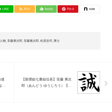
LINE
RSS
feedly
Pin it
note
人物
,
安藤勇次郎
,
安藤雅次郎
,
松原忠司
,
隊士
の達
【新撰組七番組伍長】安藤 勇次
はや
郎（あんどう ゆうじろう）【隊
】
士名鑑】