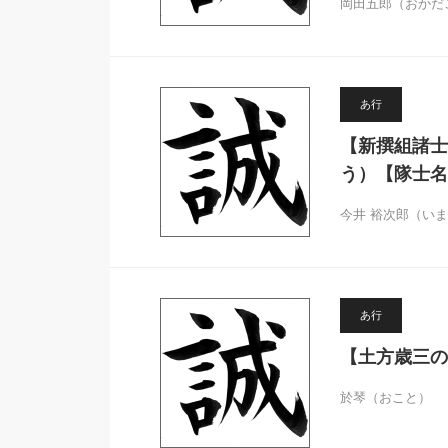
岡田五郎（おかだ
あ行
【新撰組諸士
う）【隊士名
今井 裕次郎（い
あ行
【土方歳三の
於琴（おこと） 