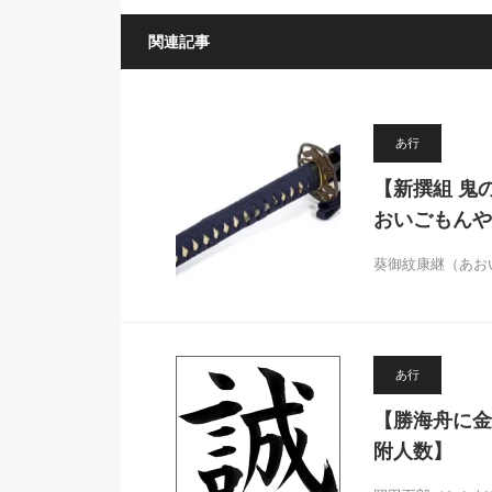
関連記事
あ行
【新撰組 鬼
おいごもんや
葵御紋康継（あお
あ行
【勝海舟に金
附人数】