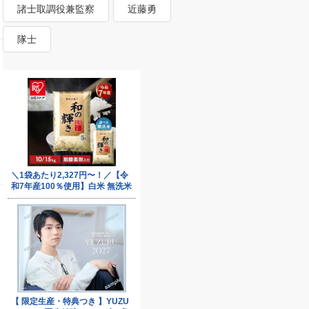
諸士取調役兼監察
近藤勇
隊士