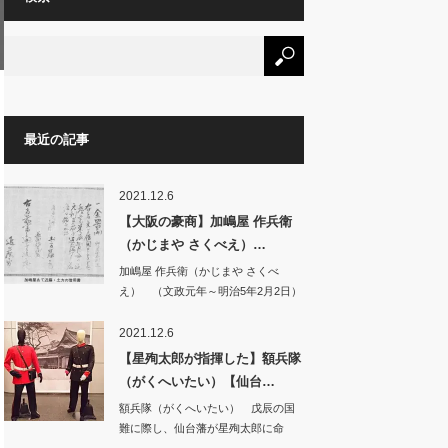
最近の記事
2021.12.6
【大阪の豪商】加嶋屋 作兵衛
（かじまや さくべえ）…
加嶋屋 作兵衛（かじまや さくべ
え） （文政元年～明治5年2月2日）
…
2021.12.6
【星殉太郎が指揮した】額兵隊
（がくへいたい）【仙台…
額兵隊（がくへいたい） 戊辰の国
難に際し、仙台藩が星殉太郎に命