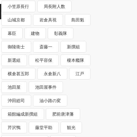
小笠原長行
局長附人数
山城京都
岩倉具視
島田魁
幕臣
建物
彰義隊
御陵衛士
斎藤一
新撰組
新選組
松平容保
榎本艦隊
横倉甚五郎
永倉新八
江戸
池田屋
池田屋事件
沖田総司
油小路の変
箱館編成新撰組
肥前唐津藩
芹沢鴨
藤堂平助
観光