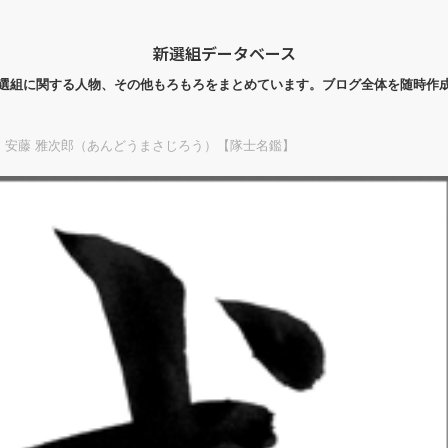
新選組データベース
選組に関する人物、その他もろもろをまとめています。ブログ全体を随時作
】安藤 雅次郎（あんどうまさじろう）【隊士名鑑】