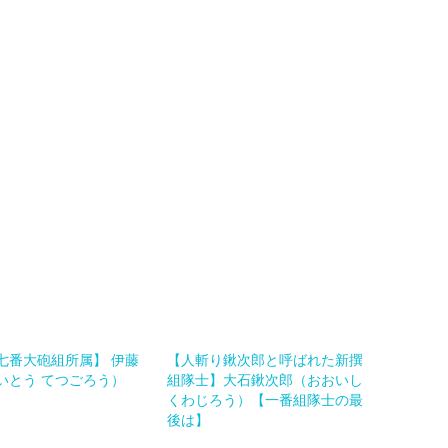
七番大砲組所属】 伊藤
【人斬り鍬次郎と呼ばれた新撰
いとう てつごろう）
組隊士】大石鍬次郎（おおいし
くわじろう）【一番組隊士の最
後は】