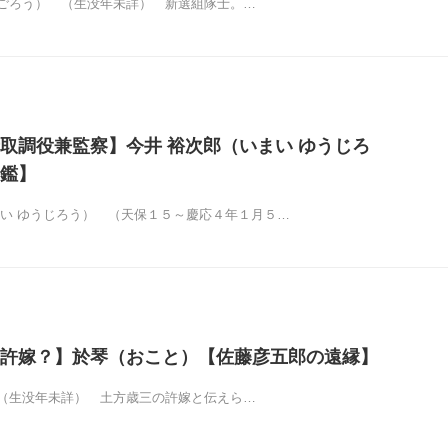
ごろう） （生没年未詳） 新選組隊士。…
取調役兼監察】今井 裕次郎（いまい ゆうじろ
鑑】
まい ゆうじろう） （天保１５～慶応４年１月５…
許嫁？】於琴（おこと）【佐藤彦五郎の遠縁】
（生没年未詳） 土方歳三の許嫁と伝えら…