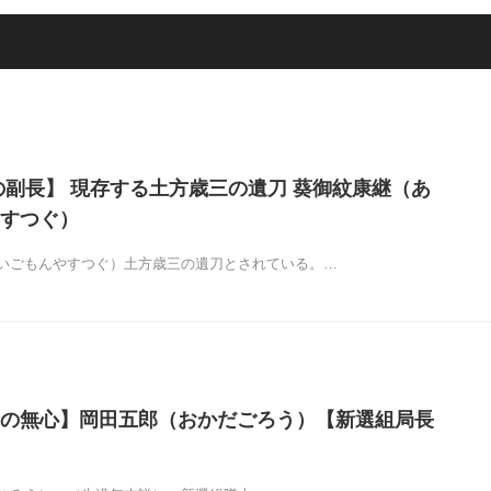
の副長】 現存する土方歳三の遺刀 葵御紋康継（あ
すつぐ）
いごもんやすつぐ）土方歳三の遺刀とされている。…
の無心】岡田五郎（おかだごろう）【新選組局長