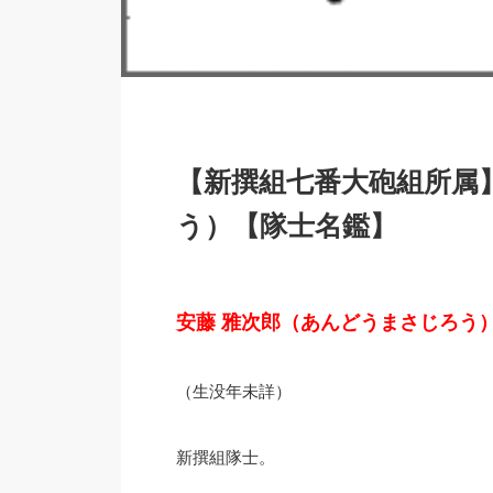
【新撰組七番大砲組所属
う）【隊士名鑑】
安藤 雅次郎（あんどうまさじろう
（生没年未詳）
新撰組隊士。