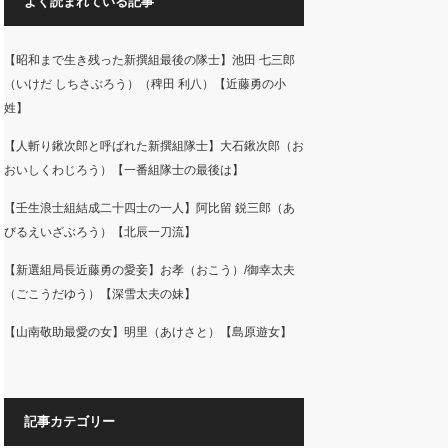
よく読まれている記事
【昭和まで生き残った新撰組最後の隊士】池田 七三郎
（いけだ しちさぶろう）（稗田 利八）【近藤勇の小
姓】
【人斬り鍬次郎と呼ばれた新撰組隊士】大石鍬次郎（お
おいしくわじろう）【一番組隊士の最後は】
【壬生浪士組結成二十四士の一人】阿比留 鋭三郎（あ
びるえいざぶろう）【北辰一刀流】
【新選組局長近藤勇の愛妾】お孝（おこう）/御幸太夫
（ごこうだゆう）【深雪太夫の妹】
【山南敬助最愛の女】明里（あけさと）【島原遊女】
記事カテゴリー